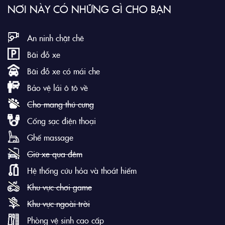
NƠI NÀY CÓ NHỮNG GÌ CHO BẠN
An ninh chặt chẽ
Bãi đỗ xe
Bãi đỗ xe có mái che
Bảo vệ lái ô tô về
Cho mang thú cưng
Cổng sạc điện thoại
Ghế massage
Giữ xe qua đêm
Hệ thống cứu hỏa và thoát hiểm
Khu vực chơi game
Khu vực ngoài trời
Phòng vệ sinh cao cấp