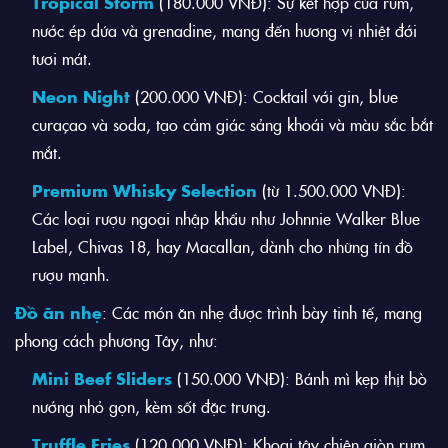
Tropical Storm
(180.000 VNĐ): Sự kết hợp của rum,
nước ép dứa và grenadine, mang đến hương vị nhiệt đới
tươi mát.
Neon Night
(200.000 VNĐ): Cocktail với gin, blue
curaçao và soda, tạo cảm giác sảng khoái và màu sắc bắt
mắt.
Premium Whisky Selection
(từ 1.500.000 VNĐ):
Các loại rượu ngoại nhập khẩu như Johnnie Walker Blue
Label, Chivas 18, hay Macallan, dành cho những tín đồ
rượu mạnh.
Đồ ăn nhẹ
: Các món ăn nhẹ được trình bày tinh tế, mang
phong cách phương Tây, như:
Mini Beef Sliders
(150.000 VNĐ): Bánh mì kẹp thịt bò
nướng nhỏ gọn, kèm sốt đặc trưng.
Truffle Fries
(120.000 VNĐ): Khoai tây chiên giòn rụm,