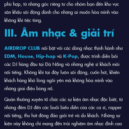
phù hợp, từ những góc riêng tư cho nhóm bạn đến khu vực
sân khấu sôi động dành cho những ai muốn hòa mình vào
không khí tiệc tùng.
III. Âm nhạc & giải trí
AIRDROP CLUB
nổi bật với các dòng nhạc thịnh hành như
EDM
,
House
,
Hip-hop
và
K-Pop
, được trình diễn bởi
các DJ hàng đầu tại Đà Nẵng và những nghệ sĩ khách mời
nổi tiếng. Không khí tại đây luôn sôi động, cuốn hút, khiến
khách hàng khó lòng ngồi yên mà không hòa mình vào
những giai điệu bùng nổ.
Quán thường xuyên tổ chức các sự kiện âm nhạc đặc biệt, từ
những đêm DJ đến các buổi biểu diễn của các ca sĩ, rapper
nổi tiếng, thu hút đông đảo giới trẻ và du khách. Những sự
kiện này không chỉ mang đến trải nghiệm âm nhạc đỉnh cao