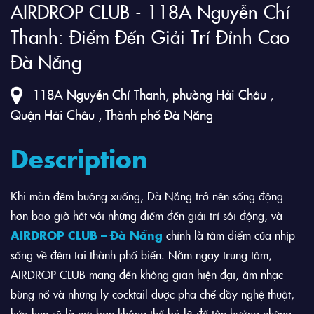
AIRDROP CLUB - 118A Nguyễn Chí
Thanh: Điểm Đến Giải Trí Đỉnh Cao
Đà Nẵng
118A Nguyễn Chí Thanh, phường Hải Châu ,
Quận Hải Châu , Thành phố Đà Nẵng
Description
Khi màn đêm buông xuống, Đà Nẵng trở nên sống động
hơn bao giờ hết với những điểm đến giải trí sôi động, và
AIRDROP CLUB – Đà Nẵng
chính là tâm điểm của nhịp
sống về đêm tại thành phố biển. Nằm ngay trung tâm,
AIRDROP CLUB mang đến không gian hiện đại, âm nhạc
bùng nổ và những ly cocktail được pha chế đầy nghệ thuật,
hứa hẹn sẽ là nơi bạn không thể bỏ lỡ để tận hưởng những