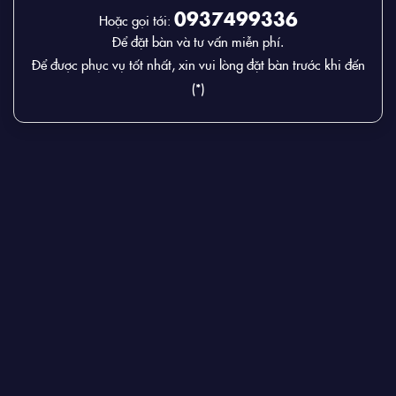
0937499336
Hoặc gọi tới:
Để đặt bàn và tư vấn miễn phí.
Để được phục vụ tốt nhất, xin vui lòng đặt bàn trước khi đến
(*)