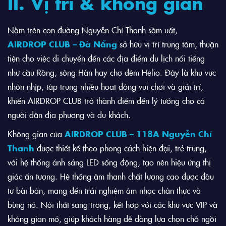
II. Vị trí & không gian
Nằm trên con đường Nguyễn Chí Thanh sầm uất,
AIRDROP CLUB – Đà Nẵng
sở hữu vị trí trung tâm, thuận
tiện cho việc di chuyển đến các địa điểm du lịch nổi tiếng
như cầu Rồng, sông Hàn hay chợ đêm Helio. Đây là khu vực
nhộn nhịp, tập trung nhiều hoạt động vui chơi và giải trí,
khiến AIRDROP CLUB trở thành điểm đến lý tưởng cho cả
người dân địa phương và du khách.
Không gian của
AIRDROP CLUB – 118A Nguyễn Chí
Thanh
được thiết kế theo phong cách hiện đại, trẻ trung,
với hệ thống ánh sáng LED sống động, tạo nên hiệu ứng thị
giác ấn tượng. Hệ thống âm thanh chất lượng cao được đầu
tư bài bản, mang đến trải nghiệm âm nhạc chân thực và
bùng nổ. Nội thất sang trọng, kết hợp với các khu vực VIP và
không gian mở, giúp khách hàng dễ dàng lựa chọn chỗ ngồi