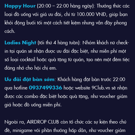
Happy Hour
(20:00 – 22:00 hàng ngày): Thưởng thức các
loại đồ uống với giá ưu đãi, chỉ từ 100.000 VNĐ, giúp bạn
khởi động buổi tối một cách tiết kiệm nhưng vẫn đầy phong
cách.
Ladies Night
(tối thứ 4 hàng tuần): Nhóm khách nữ check-
in tại quán sẽ nhận được ưu đãi đặc biệt, như miễn phí một
số loại cocktail hoặc quà tặng từ quán, tạo nên một đêm tiệc
đáng nhớ cho hội chị em.
Ưu đãi đặt bàn sớm
: Khách hàng đặt bàn trước 22:00
qua hotline
0937499336
hoặc website 9Club.vn sẽ nhận
được các combo đặc biệt hoặc quà tặng, như voucher giảm
giá hoặc đồ uống miễn phí.
Ngoài ra, AIRDROP CLUB còn tổ chức các sự kiện theo chủ
đề, minigame với phần thưởng hấp dẫn, như voucher giảm