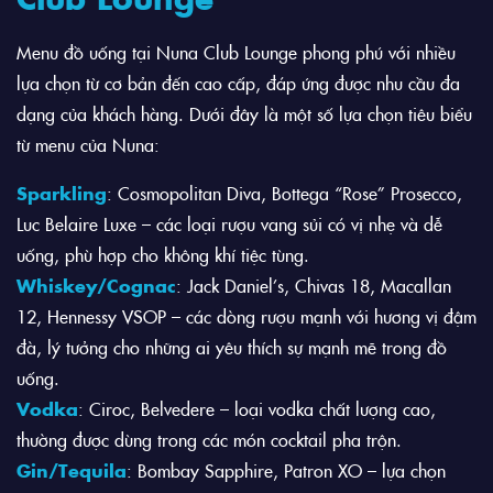
Menu đồ uống tại Nuna Club Lounge phong phú với nhiều
lựa chọn từ cơ bản đến cao cấp, đáp ứng được nhu cầu đa
dạng của khách hàng. Dưới đây là một số lựa chọn tiêu biểu
từ menu của Nuna:
Sparkling
: Cosmopolitan Diva, Bottega “Rose” Prosecco,
Luc Belaire Luxe – các loại rượu vang sủi có vị nhẹ và dễ
uống, phù hợp cho không khí tiệc tùng.
Whiskey/Cognac
: Jack Daniel’s, Chivas 18, Macallan
12, Hennessy VSOP – các dòng rượu mạnh với hương vị đậm
đà, lý tưởng cho những ai yêu thích sự mạnh mẽ trong đồ
uống.
Vodka
: Ciroc, Belvedere – loại vodka chất lượng cao,
thường được dùng trong các món cocktail pha trộn.
Gin/Tequila
: Bombay Sapphire, Patron XO – lựa chọn