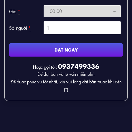
Giờ
*
Số người
*
ĐẶT NGAY
0937499336
Hoặc gọi tới:
Để đặt bàn và tư vấn miễn phí.
Để được phục vụ tốt nhất, xin vui lòng đặt bàn trước khi đến
(*)