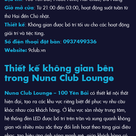
Giờ mở cửa
: Từ 21:00 đến 03:00, hoạt động suốt tuần từ
thứ Hai đến Chủ nhật.
Thiết kế
: Không gian được bố trí tối ưu cho các hoạt động
giải trí và tiệc tùng.
Số điện thoại đặt bàn
:
0937499336
Website:
9club.vn
Thiết kế không gian bên
trong Nuna Club Lounge
Nuna Club Lounge – 100 Yên Bái
có thiết kế nội thất
hiện đại, tạo ra các khu vực riêng biệt để phục vụ nhu cầu
khác nhau của khách hàng. Ở khu vực sàn nhảy trung tâm,
hệ thống đèn LED được bố trí trên trần và xung quanh không
gian với nhiều màu sắc thay đổi linh hoạt theo từng giai điệu
nhạc, tạo hiệu ứng ánh sáng mạnh mẽ, giúp khách hàng có