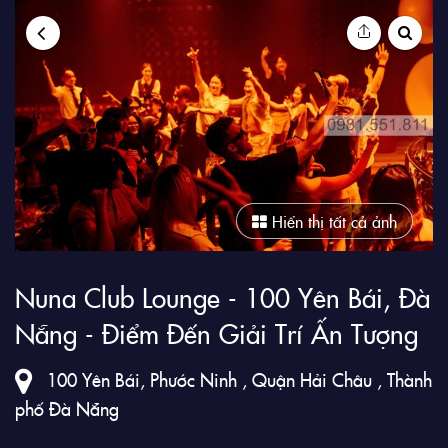
9Club
Hiển thị tất cả ảnh
Nuna Club Lounge - 100 Yên Bái, Đà
Nẵng - Điểm Đến Giải Trí Ấn Tượng
100 Yên Bái, Phước Ninh , Quận Hải Châu , Thành
phố Đà Nẵng