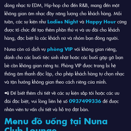
dòng nhạc từ EDM, Hip-hop cho đến R&B, mang đến một
không gian âm nhạc đầy năng lượng cho khách hàng. Mỗi
tuần, các sự kiện như
Ladies Night
và
Happy Hour
cũng
được tổ chức để tạo thêm phần thú vị và ưu đãi cho khách
hàng, đặc biệt là các khách nữ và nhóm bạn đông người.
Nuna còn có dịch vụ
phòng VIP
với không gian riêng,
dành cho các buổi tiệc sinh nhật hoặc các buổi gặp gỡ bạn
bè cần không gian riêng tư. Phòng VIP được trang bị hệ
thống âm thanh độc lập, cho phép khách hàng tự chọn nhạc
và tận hưởng không gian theo cách riêng của mình.
📲 Để biết thêm chi tiết về các sự kiện sắp tới hoặc các ưu
đãi đặc biệt, vui lòng liên hệ số
0937499336
để được
nhân viên tư vấn chi tiết và hỗ trợ đặt bàn.
Menu đồ uống tại Nuna
Club Lounge