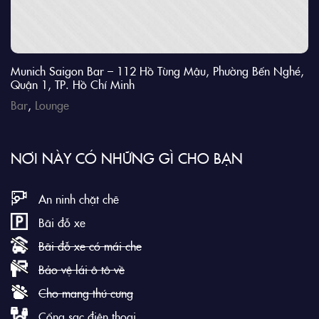
Munich Saigon Bar – 112 Hồ Tùng Mậu, Phường Bến Nghé,
Quận 1, TP. Hồ Chí Minh
Bar
,
Lounge
NƠI NÀY CÓ NHỮNG GÌ CHO BẠN
An ninh chặt chẽ
Bãi đỗ xe
Bãi đỗ xe có mái che
Bảo vệ lái ô tô về
Cho mang thú cưng
Cổng sạc điện thoại