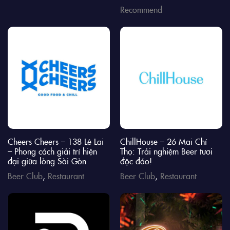
Recommend
Cheers Cheers – 138 Lê Lai
ChillHouse – 26 Mai Chí
– Phong cách giải trí hiện
Thọ: Trải nghiệm Beer tươi
đại giữa lòng Sài Gòn
độc đáo!
Beer Club
,
Restaurant
Beer Club
,
Restaurant