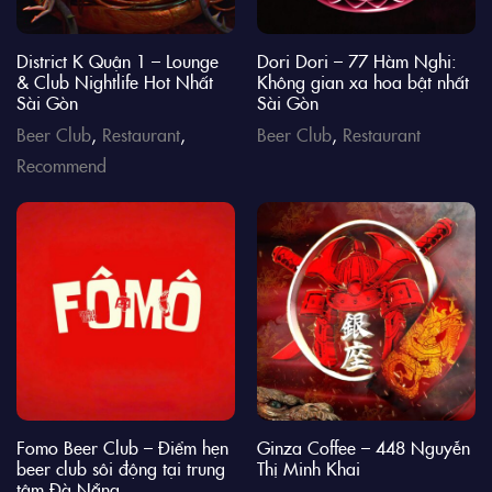
District K Quận 1 – Lounge
Dori Dori – 77 Hàm Nghi:
& Club Nightlife Hot Nhất
Không gian xa hoa bật nhất
Sài Gòn
Sài Gòn
Beer Club
,
Restaurant
,
Beer Club
,
Restaurant
Recommend
Fomo Beer Club – Điểm hẹn
Ginza Coffee – 448 Nguyễn
beer club sôi động tại trung
Thị Minh Khai
tâm Đà Nẵng