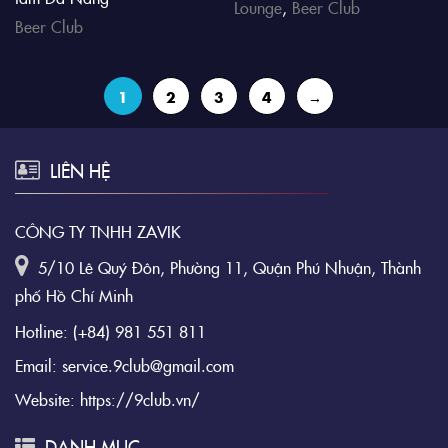
Lounge
,
Beer Club
Beer Club
1
2
3
4
→
LIÊN HỆ
CÔNG TY TNHH ZAVIK
5/10 Lê Quý Đôn, Phường 11, Quận Phú Nhuận, Thành
phố Hồ Chí Minh
Hotline:
(+84) 981 551 811
Email:
service.9club@gmail.com
Website:
https://9club.vn/
DANH MỤC