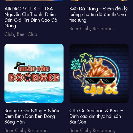
AIRDROP CLUB – 118A
B40 Đà Nẵng – Điểm đến lý
Nguyễn Chí Thanh: Điểm
tưởng cho tín đồ ẩm thực và
Đến Giải Trí Đỉnh Cao Đà
tiệc tùng
Nẵng
Beer Club
,
Restaurant
Club
,
Beer Club
Boongke Đà Nẵng – Nhậu
Cậu Ốc Seafood & Beer –
Đêm Bình Dân Bên Dòng
Đỉnh cao ẩm thực hải sản
Sông Hàn
Sài Gòn
Beer Club
,
Restaurant
Beer Club
,
Restaurant
,