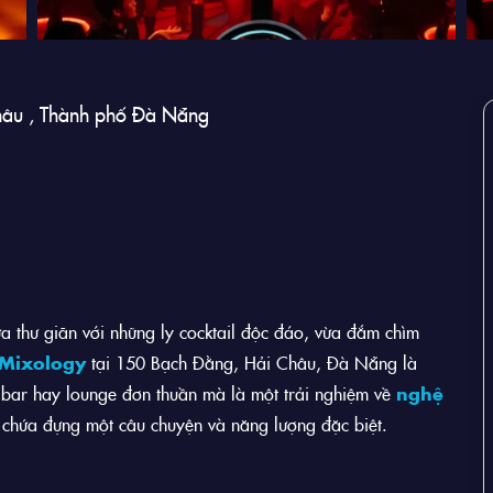
hâu , Thành phố Đà Nẵng
a thư giãn với những ly cocktail độc đáo, vừa đắm chìm
 Mixology
tại 150 Bạch Đằng, Hải Châu, Đà Nẵng là
bar hay lounge đơn thuần mà là một trải nghiệm về
nghệ
u chứa đựng một câu chuyện và năng lượng đặc biệt.