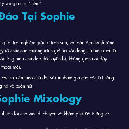
gy với giá cực “mềm”.
Đáo Tại Sophie
g lại trải nghiệm giải trí trọn vẹn, với dàn âm thanh sống
tổ chức các chương trình giải trí sôi động, từ biểu diễn DJ
Với tông màu chủ đạo đỏ huyền bí, không gian nơi đây
 thoải mái.
các sự kiện theo chủ đề, với sự tham gia của các DJ hàng
g nổ và cuốn hút.
Sophie Mixology
 thuận lợi cho việc di chuyển và khám phá Đà Nẵng về