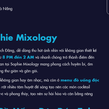
Đà Nẵng
phie Mixology
 Đằng, dễ dàng thu hút ánh nhìn với không gian thiết kế
từ
8 PM đến 2 AM
và nhanh chóng trở thành điểm đến
gian tại Sophie Mixology mang phong cách huyền bí, ấm
ng thư giãn và gần gũi.
ở không gian hay âm nhạc, mà còn ở
menu đồ uống độc
rất nhiều tâm huyết để sáng tạo nên các món cocktail
ị và phong thủy, tạo nên sự hài hòa và cân bằng năng