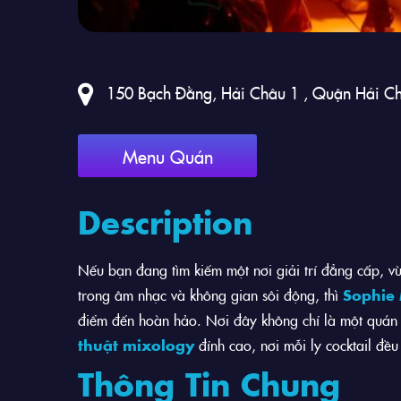
150 Bạch Đằng, Hải Châu 1 , Quận Hải C
Menu Quán
Description
Nếu bạn đang tìm kiếm một nơi giải trí đẳng cấp, vừ
trong âm nhạc và không gian sôi động, thì
Sophie
điểm đến hoàn hảo. Nơi đây không chỉ là một quán 
thuật mixology
đỉnh cao, nơi mỗi ly cocktail đề
Thông Tin Chung