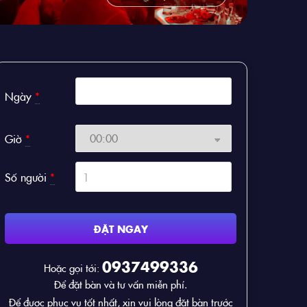
Ngày
*
Giờ
*
Số người
*
ĐẶT NGAY
0937499336
Hoặc gọi tới:
Để đặt bàn và tư vấn miễn phí.
Để được phục vụ tốt nhất, xin vui lòng đặt bàn trước