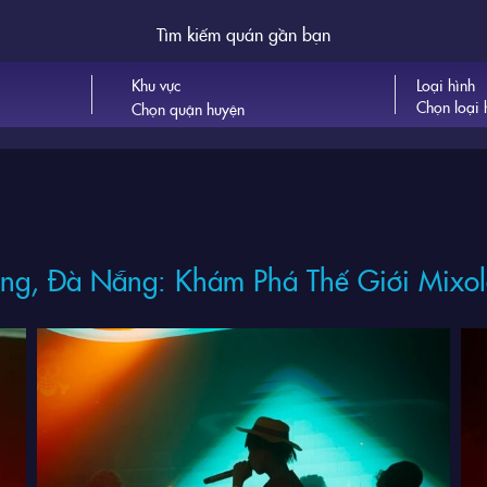
Tìm kiếm quán gần bạn
Khu vực
Loại hình
Chọn loại 
ng, Đà Nẵng: Khám Phá Thế Giới Mixol