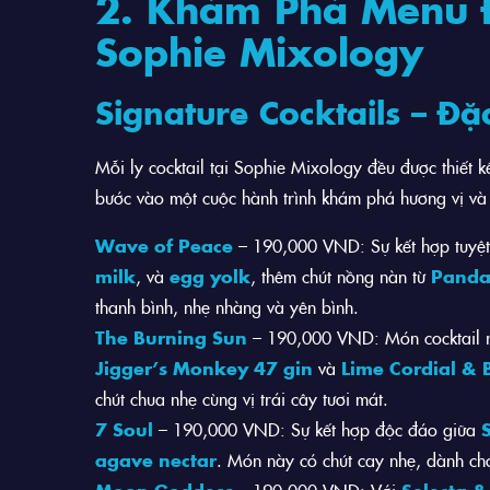
2. Khám Phá Menu 
Sophie Mixology
Signature Cocktails – Đ
Mỗi ly cocktail tại Sophie Mixology đều được thiết 
bước vào một cuộc hành trình khám phá hương vị và
Wave of Peace
– 190,000 VND: Sự kết hợp tuyệt
milk
, và
egg yolk
, thêm chút nồng nàn từ
Panda
thanh bình, nhẹ nhàng và yên bình.
The Burning Sun
– 190,000 VND: Món cocktail r
Jigger’s Monkey 47 gin
và
Lime Cordial & B
chút chua nhẹ cùng vị trái cây tươi mát.
7 Soul
– 190,000 VND: Sự kết hợp độc đáo giữa
agave nectar
. Món này có chút cay nhẹ, dành cho
Moon Goddess
– 190,000 VND: Với
Selecta &