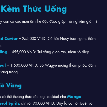
 Kèm Thức Uống
còn có các món ăn nhẹ độc đáo, giúp trải nghiệm giải trí
d Caviar
– 255,000 VND: Cá hồi Nauy tươi ngon, thêm
m.
ling
– 455,000 VND: Túi vàng giòn tan, nhân sò điệp
eaf
– 1,500,000 VND: Bò Wagyu nướng thơm phức, đậm
 sang trọng.
iờ Vàng
có thể thưởng thức các loại cocktail như
Mango
rol Spritz
chỉ với 90,000 VND. Đây là cơ hội tuyệt vời