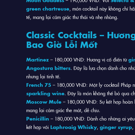
green chartreuse
, món cocktail này không chỉ h
tế, mang lại cảm giác thư thái và nhẹ nhàng.
Classic Cocktails – Hươ
Bao Giờ Lỗi Mốt
Martinez
– 180,000 VND: Hương vị cổ điển từ
gi
Angostura bitters
. Đây là lựa chọn dành cho nh
nhưng lại tinh tế.
French 75
– 180,000 VND: Một ly cocktail Pháp n
sparkling wine
. Đây là món không thể bỏ qua ch
Moscow Mule
– 180,000 VND: Sự kết hợp hoàn
mang lại cảm giác the mát, dễ chịu.
Penicillin
– 180,000 VND: Dành cho những ai yêu t
kết hợp với
Laphroaig Whisky
,
ginger syrup
,