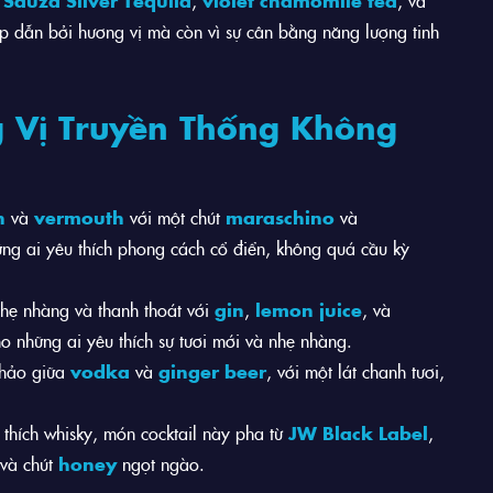
ấp dẫn bởi hương vị mà còn vì sự cân bằng năng lượng tinh
ng Vị Truyền Thống Không
n
và
vermouth
với một chút
maraschino
và
ững ai yêu thích phong cách cổ điển, không quá cầu kỳ
hẹ nhàng và thanh thoát với
gin
,
lemon juice
, và
o những ai yêu thích sự tươi mới và nhẹ nhàng.
 hảo giữa
vodka
và
ginger beer
, với một lát chanh tươi,
hích whisky, món cocktail này pha từ
JW Black Label
,
 và chút
honey
ngọt ngào.