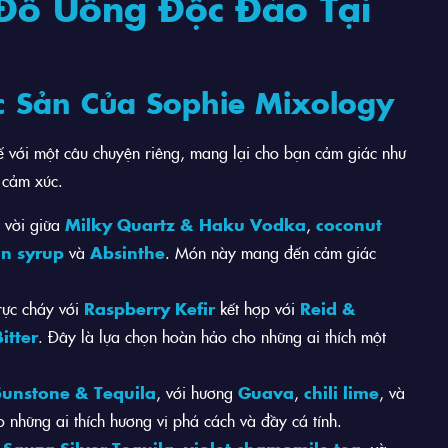
Đồ Uống Độc Đáo Tại
ặc Sản Của Sophie Mixology
kế với một câu chuyện riêng, mang lại cho bạn cảm giác như
 cảm xúc.
 vời giữa
Milky Quartz & Haku Vodka
,
coconut
n syrup
và
Absinthe
. Món này mang đến cảm giác
ực cháy với
Raspberry Kefir
kết hợp với
Reid &
itter
. Đây là lựa chọn hoàn hảo cho những ai thích một
Sunstone & Tequila
, với hương
Guava
,
chili lime
, và
 những ai thích hương vị phá cách và đầy cá tính.
 Sauza Silver Tequila
,
violet chamomile tea
, và