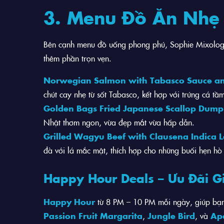
3. Menu Đồ Ăn Nhẹ
Bên cạnh menu đồ uống phong phú, Sophie Mixology 
thêm phần trọn vẹn.
Norwegian Salmon with Tabasco Sauce an
chút cay nhẹ từ sốt Tabasco, kết hợp với trứng cá tầ
Golden Bags Fried Japanese Scallop Dump
Nhật thơm ngon, vừa đẹp mắt vừa hấp dẫn.
Grilled Wagyu Beef with Clausena Indica L
đà với lá mắc mật, thích hợp cho những buổi hẹn hò
Happy Hour Deals – Ưu Đãi G
Happy Hour
từ 8 PM – 10 PM mỗi ngày, giúp bạn 
Passion Fruit Margarita
,
Jungle Bird
, và
Ape