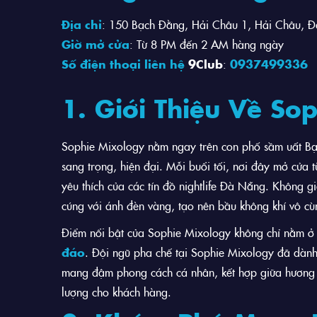
Địa chỉ
: 150 Bạch Đằng, Hải Châu 1, Hải Châu, 
Giờ mở cửa
: Từ 8 PM đến 2 AM hàng ngày
Số điện thoại liên hệ
9Club
:
0937499336
1. Giới Thiệu Về So
Sophie Mixology nằm ngay trên con phố sầm uất Bạch
sang trọng, hiện đại. Mỗi buổi tối, nơi đây mở cửa 
yêu thích của các tín đồ nightlife Đà Nẵng. Không 
cúng với ánh đèn vàng, tạo nên bầu không khí vô cù
Điểm nổi bật của Sophie Mixology không chỉ nằm 
đáo
. Đội ngũ pha chế tại Sophie Mixology đã dành 
mang đậm phong cách cá nhân, kết hợp giữa hương v
lượng cho khách hàng.