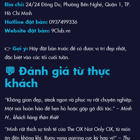
Địa chỉ:
24/24 Đông Du, Phường Bến Nghé, Quận 1, TP.
Hồ Chí Minh
Hotline đặt bàn:
0937499336
Website đặt bàn:
9Club.vn
👉
Gợi ý:
Hãy đặt bàn trước để có được vị trí đẹp nhất,
đặc biệt vào các tối cuối tuần.
💬 Đánh giá từ thực
khách
“Không gian đẹp, steak ngon và phục vụ rất chuyên nghiệp.
Một nơi hoàn hảo để hẹn hò hoặc gặp gỡ đối tác.” –
Minh
H., khách hàng thân thiết
“Mình rất thích sự tinh tế của The OX Not Only OX, từ món
ăn đến không khí. Rượu vang pairing cực kỳ hợp vị!” –
Thu