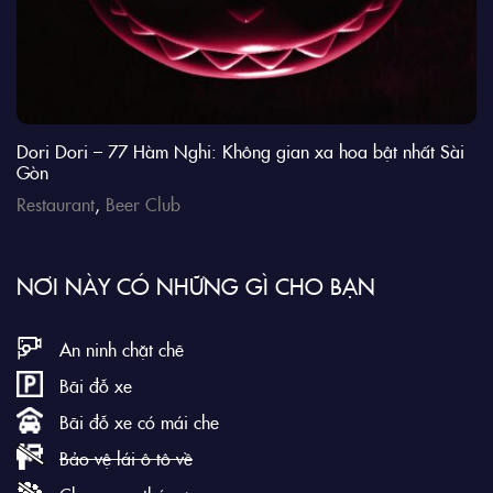
Dori Dori – 77 Hàm Nghi: Không gian xa hoa bật nhất Sài
Gòn
Restaurant
,
Beer Club
NƠI NÀY CÓ NHỮNG GÌ CHO BẠN
An ninh chặt chẽ
Bãi đỗ xe
Bãi đỗ xe có mái che
Bảo vệ lái ô tô về