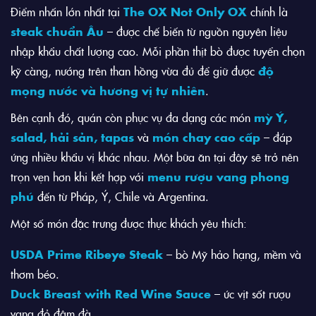
Điểm nhấn lớn nhất tại
The OX Not Only OX
chính là
steak chuẩn Âu
– được chế biến từ nguồn nguyên liệu
nhập khẩu chất lượng cao. Mỗi phần thịt bò được tuyển chọn
kỹ càng, nướng trên than hồng vừa đủ để giữ được
độ
mọng nước và hương vị tự nhiên
.
Bên cạnh đó, quán còn phục vụ đa dạng các món
mỳ Ý,
salad, hải sản, tapas
và
món chay cao cấp
– đáp
ứng nhiều khẩu vị khác nhau. Một bữa ăn tại đây sẽ trở nên
trọn vẹn hơn khi kết hợp với
menu rượu vang phong
phú
đến từ Pháp, Ý, Chile và Argentina.
Một số món đặc trưng được thực khách yêu thích:
USDA Prime Ribeye Steak
– bò Mỹ hảo hạng, mềm và
thơm béo.
Duck Breast with Red Wine Sauce
– ức vịt sốt rượu
vang đỏ đậm đà.