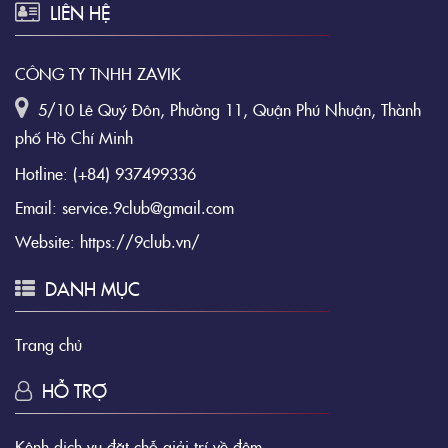
LIÊN HỆ
CÔNG TY TNHH ZAVIK
5/10 Lê Quý Đôn, Phường 11, Quận Phú Nhuận, Thành
phố Hồ Chí Minh
Hotline:
(+84) 937499336
Email:
service.9club@gmail.com
Website:
https://9club.vn/
DANH MỤC
Trang chủ
HỖ TRỢ
Kênh dịch vụ đặt chỗ giải trí về đêm