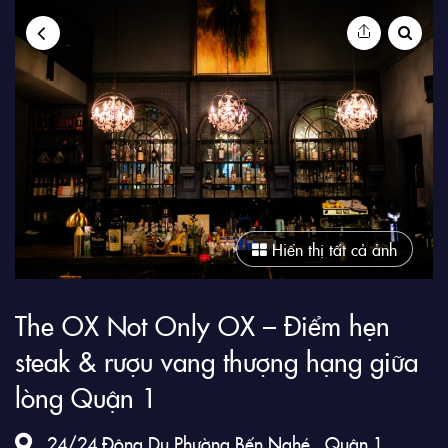
9Club
Hiển thị tất cả ảnh
The OX Not Only OX – Điểm hẹn
steak & rượu vang thượng hạng giữa
lòng Quận 1
24/24 Đông Du Phường Bến Nghé , Quận 1 ,