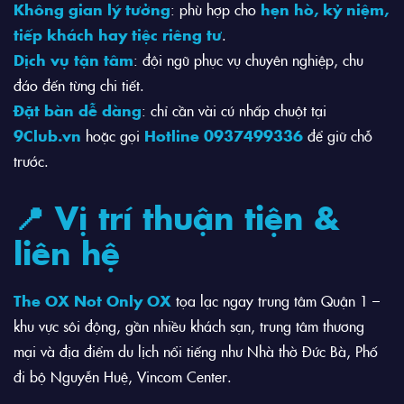
Không gian lý tưởng
: phù hợp cho
hẹn hò, kỷ niệm,
tiếp khách hay tiệc riêng tư
.
Dịch vụ tận tâm
: đội ngũ phục vụ chuyên nghiệp, chu
đáo đến từng chi tiết.
Đặt bàn dễ dàng
: chỉ cần vài cú nhấp chuột tại
9Club.vn
hoặc gọi
Hotline 0937499336
để giữ chỗ
trước.
📍 Vị trí thuận tiện &
liên hệ
The OX Not Only OX
tọa lạc ngay trung tâm Quận 1 –
khu vực sôi động, gần nhiều khách sạn, trung tâm thương
mại và địa điểm du lịch nổi tiếng như Nhà thờ Đức Bà, Phố
đi bộ Nguyễn Huệ, Vincom Center.