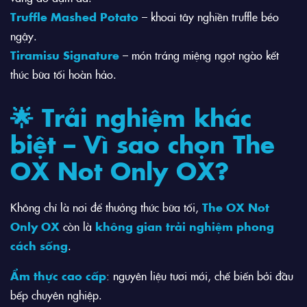
Truffle Mashed Potato
– khoai tây nghiền truffle béo
ngậy.
Tiramisu Signature
– món tráng miệng ngọt ngào kết
thúc bữa tối hoàn hảo.
🌟 Trải nghiệm khác
biệt – Vì sao chọn The
OX Not Only OX?
Không chỉ là nơi để thưởng thức bữa tối,
The OX Not
Only OX
còn là
không gian trải nghiệm phong
cách sống
.
Ẩm thực cao cấp
: nguyên liệu tươi mới, chế biến bởi đầu
bếp chuyên nghiệp.