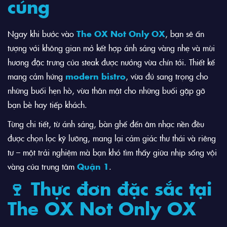
cúng
Ngay khi bước vào
The OX Not Only OX
, bạn sẽ ấn
tượng với không gian mở kết hợp ánh sáng vàng nhẹ và mùi
hương đặc trưng của steak được nướng vừa chín tới. Thiết kế
mang cảm hứng
modern bistro
, vừa đủ sang trọng cho
những buổi hẹn hò, vừa thân mật cho những buổi gặp gỡ
bạn bè hay tiếp khách.
Từng chi tiết, từ ánh sáng, bàn ghế đến âm nhạc nền đều
được chọn lọc kỹ lưỡng, mang lại cảm giác thư thái và riêng
tư – một trải nghiệm mà bạn khó tìm thấy giữa nhịp sống vội
vàng của trung tâm
Quận 1
.
🍷 Thực đơn đặc sắc tại
The OX Not Only OX