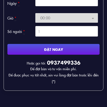
Ngày
*
Giờ
*
Số người
*
ĐẶT NGAY
0937499336
Hoặc gọi tới:
Để đặt bàn và tư vấn miễn phí.
Để được phục vụ tốt nhất, xin vui lòng đặt bàn trước khi đến
(*)