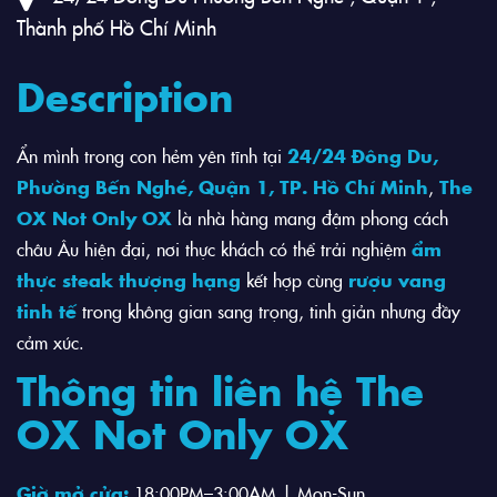
Thành phố Hồ Chí Minh
Description
Ẩn mình trong con hẻm yên tĩnh tại
24/24 Đông Du,
Phường Bến Nghé, Quận 1, TP. Hồ Chí Minh
,
The
OX Not Only OX
là nhà hàng mang đậm phong cách
châu Âu hiện đại, nơi thực khách có thể trải nghiệm
ẩm
thực steak thượng hạng
kết hợp cùng
rượu vang
tinh tế
trong không gian sang trọng, tinh giản nhưng đầy
cảm xúc.
Thông tin liên hệ The
OX Not Only OX
Giờ mở cửa:
18:00PM–3:00AM | Mon-Sun