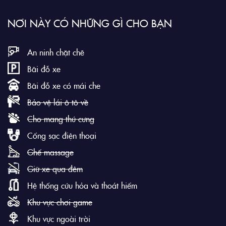
NƠI NÀY CÓ NHỮNG GÌ CHO BẠN
An ninh chặt chẽ
Bãi đỗ xe
Bãi đỗ xe có mái che
Bảo vệ lái ô tô về
Cho mang thú cưng
Cổng sạc điện thoại
Ghế massage
Giữ xe qua đêm
Hệ thống cứu hỏa và thoát hiểm
Khu vực chơi game
Khu vực ngoài trời