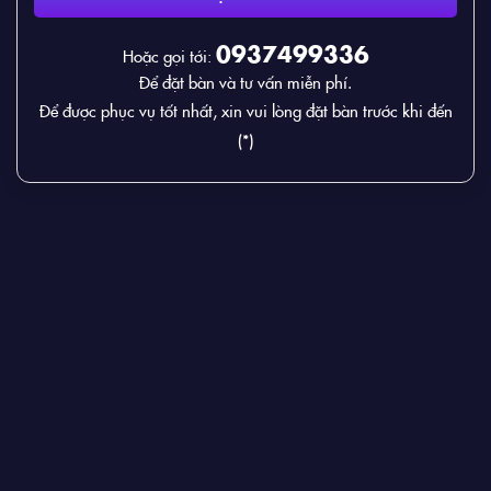
0937499336
Hoặc gọi tới:
Để đặt bàn và tư vấn miễn phí.
Để được phục vụ tốt nhất, xin vui lòng đặt bàn trước khi đến
(*)