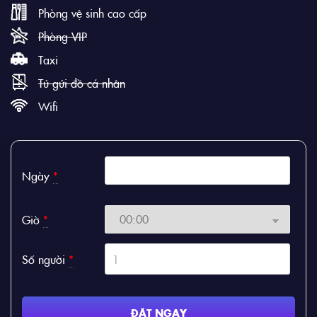
Phòng vệ sinh cao cấp
Phòng VIP
Taxi
Tủ gửi đồ cá nhân
Wifi
Ngày
*
Giờ
*
Số người
*
ĐẶT NGAY