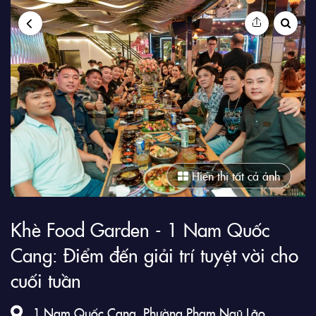
9Club
Hiển thị tất cả ảnh
Khè Food Garden - 1 Nam Quốc
Cang: Điểm đến giải trí tuyệt vời cho
cuối tuần
1 Nam Quốc Cang, Phường Phạm Ngũ Lão ,