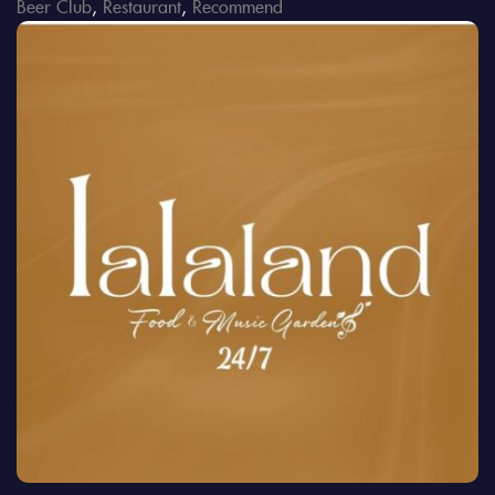
Beer Club
,
Restaurant
,
Recommend