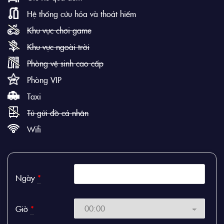
Hệ thống cứu hỏa và thoát hiểm
Khu vực chơi game
Khu vực ngoài trời
Phòng vệ sinh cao cấp
Phòng VIP
Taxi
Tủ gửi đồ cá nhân
Wifi
Ngày
*
Giờ
*