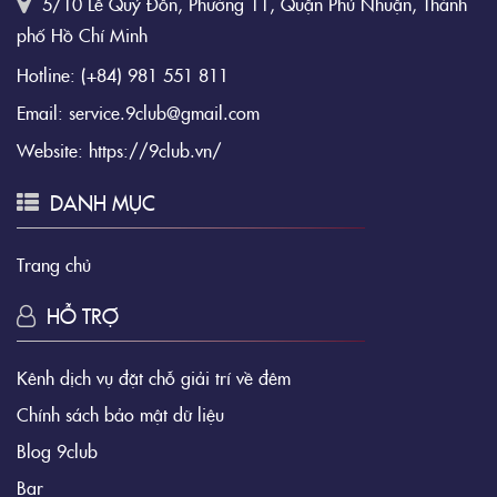
5/10 Lê Quý Đôn, Phường 11, Quận Phú Nhuận, Thành
phố Hồ Chí Minh
Hotline:
(+84) 981 551 811
Email:
service.9club@gmail.com
Website:
https://9club.vn/
DANH MỤC
Trang chủ
HỖ TRỢ
Kênh dịch vụ đặt chỗ giải trí về đêm
Chính sách bảo mật dữ liệu
Blog 9club
Bar