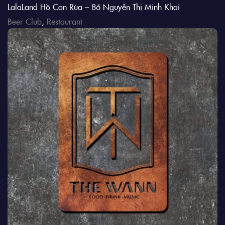
LalaLand Hồ Con Rùa – 86 Nguyễn Thị Minh Khai
Beer Club
,
Restaurant