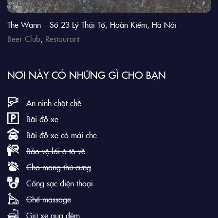
The Wann – Số 23 Lý Thái Tổ, Hoàn Kiếm, Hà Nội
Beer Club
,
Restaurant
NƠI NÀY CÓ NHỮNG GÌ CHO BẠN
An ninh chặt chẽ
Bãi đỗ xe
Bãi đỗ xe có mái che
Bảo vệ lái ô tô về
Cho mang thú cưng
Cổng sạc điện thoại
Ghế massage
Giữ xe qua đêm