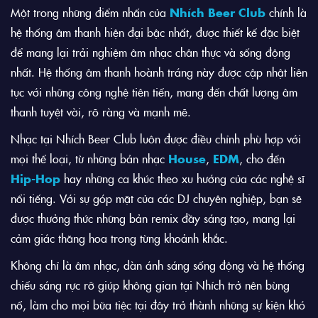
Một trong những điểm nhấn của
Nhích Beer Club
chính là
hệ thống âm thanh hiện đại bậc nhất, được thiết kế đặc biệt
để mang lại trải nghiệm âm nhạc chân thực và sống động
nhất. Hệ thống âm thanh hoành tráng này được cập nhật liên
tục với những công nghệ tiên tiến, mang đến chất lượng âm
thanh tuyệt vời, rõ ràng và mạnh mẽ.
Nhạc tại Nhích Beer Club luôn được điều chỉnh phù hợp với
mọi thể loại, từ những bản nhạc
House
,
EDM
, cho đến
Hip-Hop
hay những ca khúc theo xu hướng của các nghệ sĩ
nổi tiếng. Với sự góp mặt của các DJ chuyên nghiệp, bạn sẽ
được thưởng thức những bản remix đầy sáng tạo, mang lại
cảm giác thăng hoa trong từng khoảnh khắc.
Không chỉ là âm nhạc, dàn ánh sáng sống động và hệ thống
chiếu sáng rực rỡ giúp không gian tại Nhích trở nên bùng
nổ, làm cho mọi bữa tiệc tại đây trở thành những sự kiện khó