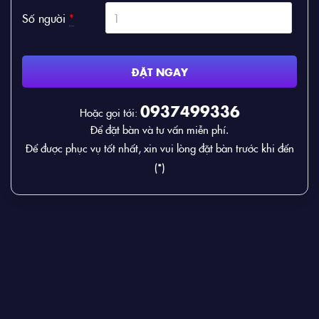
Số người
*
ĐẶT NGAY
0937499336
Hoặc gọi tới:
Để đặt bàn và tư vấn miễn phí.
Để được phục vụ tốt nhất, xin vui lòng đặt bàn trước khi đến
(*)