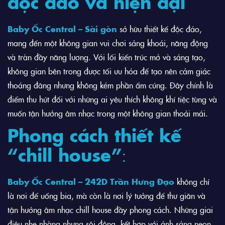
độc đáo và hiện đại
Baby Ốc Central – Sài gòn
sở hữu thiết kế độc đáo,
mang đến một không gian vui chơi sảng khoái, năng động
và tràn đầy năng lượng. Với lối kiến trúc mở và sáng tạo,
không gian bên trong được tối ưu hóa để tạo nên cảm giác
thoáng đãng nhưng không kém phần ấm cúng. Đây chính là
điểm thu hút đối với những ai yêu thích không khí tiệc tùng và
muốn tận hưởng âm nhạc trong một không gian thoải mái.
Phong cách thiết kế
“chill house”
:
Baby Ốc Central – 242D Trần Hưng Đạo
không chỉ
là nơi để uống bia, mà còn là nơi lý tưởng để thư giãn và
tận hưởng âm nhạc chill house đầy phong cách. Những giai
điệu nhẹ nhàng nhưng sôi động, kết hợp với ánh sáng neon