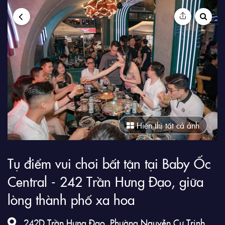
9Club
Hiển thị tất cả ảnh
Tụ điểm vui chơi bất tận tại Baby Ốc
Central - 242 Trần Hưng Đạo, giữa
lòng thành phố xa hoa
242D Trần Hưng Đạo, Phường Nguyễn Cư Trinh ,