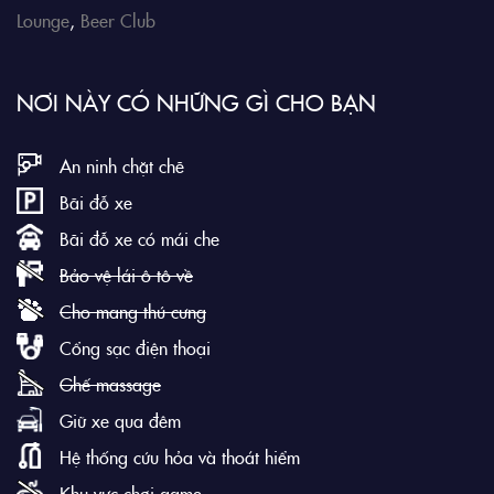
Lounge
,
Beer Club
NƠI NÀY CÓ NHỮNG GÌ CHO BẠN
An ninh chặt chẽ
Bãi đỗ xe
Bãi đỗ xe có mái che
Bảo vệ lái ô tô về
Cho mang thú cưng
Cổng sạc điện thoại
Ghế massage
Giữ xe qua đêm
Hệ thống cứu hỏa và thoát hiểm
Khu vực chơi game