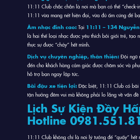
11:11 Club chắc chắn là nơi mà bạn có thể “check-i
11:11 vừa mang nét hiện đại, vừa đủ ấm cúng để bạ
Âm nhạc đỉnh cao:
Tại
11:11 – 134 Nguyễn
là hai thể loại nhạc được yêu thích bởi giới trẻ, tạ
thực sự được “cháy” hết mình.
Dịch vụ chuyên nghiệp, thân thiện:
Đội ngũ n
đến cho khách hàng cảm giác được chăm sóc và phục v
hỗ trợ bạn ngay lập tức.
Bãi đậu xe tiện lợi:
Đặc biệt, 11:11 Club có bãi 
tận hưởng đêm vui mà không phải lo lắng về vấn đề đ
Lịch Sự Kiện Đầy Hấ
Hotline 0981.551.8
11:11 Club không chỉ là nơi lý tưởng để “quẩy” hết 