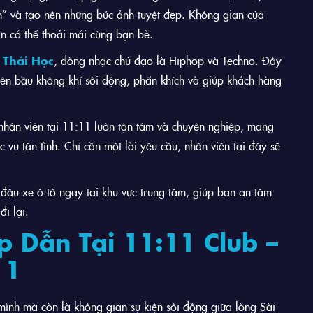
n” và tạo nên những bức ảnh tuyệt đẹp. Không gian của
n có thể thoải mái cùng bạn bè.
 Thái Học
, dòng nhạc chủ đạo là Hiphop và Techno. Đây
o nên bầu không khí sôi động, phấn khích và giúp khách hàng
hân viên tại 11:11 luôn tận tâm và chuyên nghiệp, mang
ụ tận tình. Chỉ cần một lời yêu cầu, nhân viên tại đây sẽ
đậu xe ô tô ngay tại khu vực trung tâm, giúp bạn an tâm
i lại.
p Dẫn Tại 11:11 Club –
11
mình mà còn là không gian sự kiện sôi động giữa lòng Sài