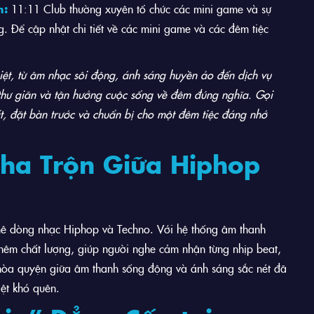
n:
11:11 Club thường xuyên tổ chức các mini game và sự
g. Để cập nhật chi tiết về các mini game và các đêm tiệc
iệt, từ âm nhạc sôi động, ánh sáng huyền ảo đến dịch vụ
 thư giãn và tận hưởng cuộc sống về đêm đúng nghĩa. Gọi
t, đặt bàn trước và chuẩn bị cho một đêm tiệc đáng nhớ
ha Trộn Giữa Hiphop
mê dòng nhạc Hiphop và Techno. Với hệ thống âm thanh
thêm chất lượng, giúp người nghe cảm nhận từng nhịp beat,
hòa quyện giữa âm thanh sống động và ánh sáng sắc nét đã
iệt khó quên.