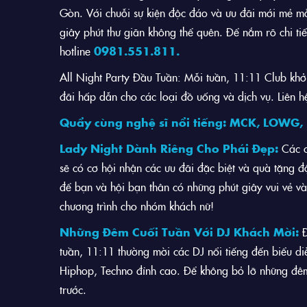
Gòn. Với chuỗi sự kiện độc đáo và ưu đãi mới mẻ 
giây phút thư giãn không thể quên. Để nắm rõ chi tiế
hotline
0981.551.811.
All Night Party Đầu Tuần: Mỗi tuần, 11:11 Club khởi
đãi hấp dẫn cho các loại đồ uống và dịch vụ. Liên hệ
Quẩy cùng nghệ sĩ nổi tiếng:
MCK, LOWG, 
Lady Night Dành Riêng Cho Phái Đẹp:
Các c
sẽ có cơ hội nhận các ưu đãi đặc biệt và quà tặng đ
để bạn và hội bạn thân có những phút giây vui vẻ và 
chương trình cho nhóm khách nữ!
Những Đêm Cuối Tuần Với DJ Khách Mời:
Đ
tuần, 11:11 thường mời các DJ nổi tiếng đến biểu d
Hiphop, Techno đỉnh cao. Để không bỏ lỡ những đêm D
trước.