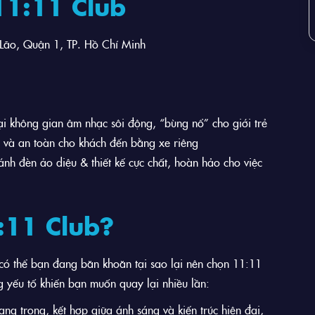
11:11 Club
ão, Quận 1, TP. Hồ Chí Minh
 không gian âm nhạc sôi động, “bùng nổ” cho giới trẻ
ợi và an toàn cho khách đến bằng xe riêng
nh đèn ảo diệu & thiết kế cực chất, hoàn hảo cho việc
:11 Club?
 có thể bạn đang băn khoăn tại sao lại nên chọn 11:11
g yếu tố khiến bạn muốn quay lại nhiều lần:
sang trọng, kết hợp giữa ánh sáng và kiến trúc hiện đại,