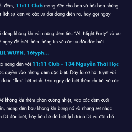
mỗi đêm,
11:11 Club
mang đến cho bạn và hội bạn những
t lịch sự kiện và các ưu đãi đang diễn ra, hãy gọi ngay
 động không khí với những đêm tiệc “All Night Party” và ưu
 ngay để biết thêm thông tin về các ưu đãi đặc biệt.
LIL WUYN, 16typh…
ô nàng đến với
11:11 Club – 134 Nguyễn Thái Học
ộc quyền vào những đêm đặc biệt. Đây là cơ hội tuyệt vời
được “flex” hết mình. Gọi ngay để biết thêm chi tiết về các
ể không khí thêm phần cuồng nhiệt, vào các đêm cuối
iễn, mang đến bầu không khí bùng nổ và những set nhạc
J đặc biệt, hãy liên hệ để biết lịch trình DJ và đặt chỗ