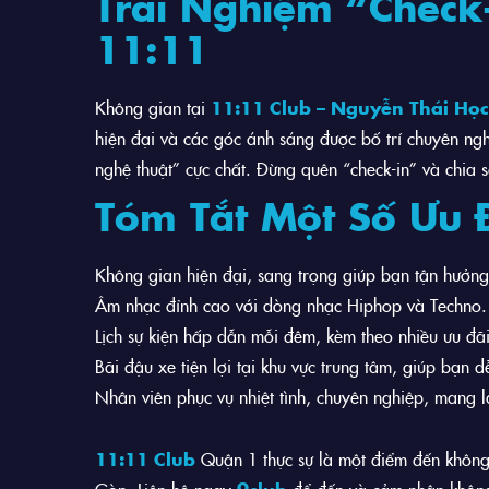
Trải Nghiệm “Check-
11:11
Không gian tại
11:11 Club – Nguyễn Thái Học
hiện đại và các góc ánh sáng được bố trí chuyên ng
nghệ thuật” cực chất. Đừng quên “check-in” và chia 
Tóm Tắt Một Số Ưu 
Không gian hiện đại, sang trọng giúp bạn tận hưởng 
Âm nhạc đỉnh cao với dòng nhạc Hiphop và Techno.
Lịch sự kiện hấp dẫn mỗi đêm, kèm theo nhiều ưu đãi
Bãi đậu xe tiện lợi tại khu vực trung tâm, giúp bạn 
Nhân viên phục vụ nhiệt tình, chuyên nghiệp, mang l
11:11 Club
Quận 1 thực sự là một điểm đến không th
Gòn. Liên hệ ngay
9club
để đến và cảm nhận không