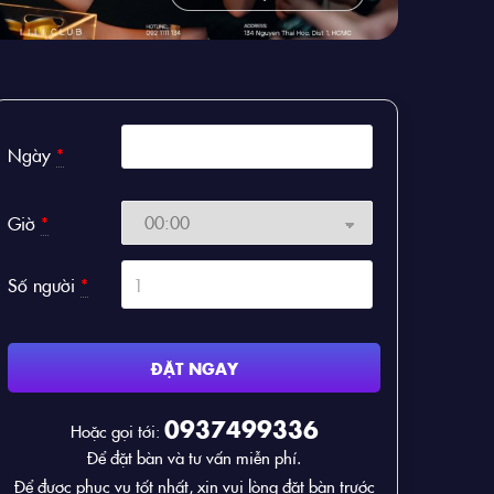
Ngày
*
Giờ
*
Số người
*
ĐẶT NGAY
0937499336
Hoặc gọi tới:
Để đặt bàn và tư vấn miễn phí.
Để được phục vụ tốt nhất, xin vui lòng đặt bàn trước