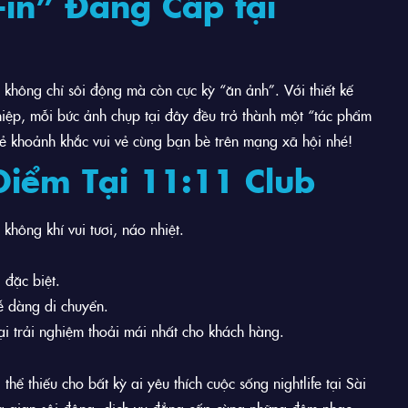
in” Đẳng Cấp tại
không chỉ sôi động mà còn cực kỳ “ăn ảnh”. Với thiết kế
hiệp, mỗi bức ảnh chụp tại đây đều trở thành một “tác phẩm
sẻ khoảnh khắc vui vẻ cùng bạn bè trên mạng xã hội nhé!
Điểm Tại 11:11 Club
không khí vui tươi, náo nhiệt.
 đặc biệt.
dễ dàng di chuyển.
ại trải nghiệm thoải mái nhất cho khách hàng.
ể thiếu cho bất kỳ ai yêu thích cuộc sống nightlife tại Sài
 gian sôi động, dịch vụ đẳng cấp cùng những đêm nhạc