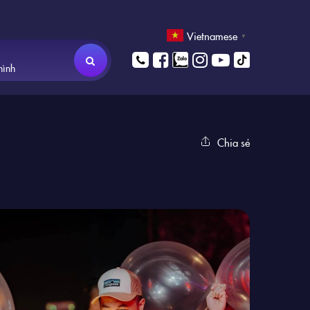
Vietnamese
▼
hình
Chia sẻ
1