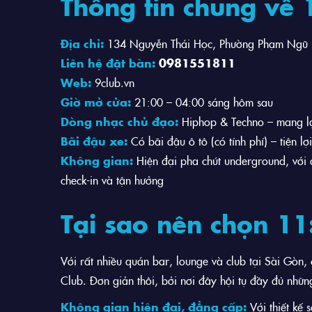
Thông tin chung về 
Địa chỉ:
134 Nguyễn Thái Học, Phường Phạm Ngũ L
Liên hệ đặt bàn:
0981551811
Web:
9club.vn
Giờ mở cửa:
21:00 – 04:00 sáng hôm sau
Dòng nhạc chủ đạo:
Hiphop & Techno – mang lại
Bãi đậu xe:
Có bãi đậu ô tô (có tính phí) – tiện l
Không gian:
Hiện đại pha chút underground, với á
check-in và tận hưởng
Tại sao nên chọn 11
Với rất nhiều quán bar, lounge và club tại Sài Gòn,
Club. Đơn giản thôi, bởi nơi đây hội tụ đầy đủ nhữn
Không gian hiện đại, đẳng cấp:
Với thiết kế 