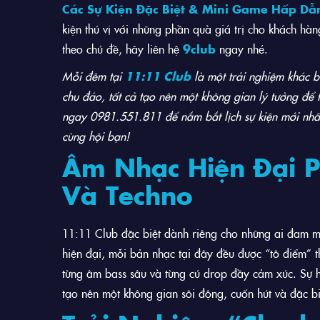
Các Sự Kiện Đặc Biệt & Mini Game Hấp Dẫ
kiện thú vị với những phần quà giá trị cho khách hàn
theo chủ đề, hãy liên hệ
9club
ngay nhé.
Mỗi đêm tại
11:11 Club
là một trải nghiệm khác b
chu đáo, tất cả tạo nên một không gian lý tưởng để
ngay
0981.551.811
để nắm bắt lịch sự kiện mới nhấ
cùng hội bạn!
Âm Nhạc Hiện Đại P
Và Techno
11:11 Club đặc biệt dành riêng cho những ai đam 
hiện đại, mỗi bản nhạc tại đây đều được “tô điểm” 
từng âm bass sâu và từng cú drop đầy cảm xúc. Sự 
tạo nên một không gian sôi động, cuốn hút và đặc b