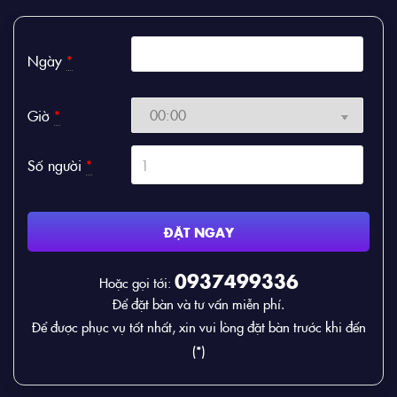
Ngày
*
Giờ
*
Số người
*
ĐẶT NGAY
0937499336
Hoặc gọi tới:
Để đặt bàn và tư vấn miễn phí.
Để được phục vụ tốt nhất, xin vui lòng đặt bàn trước khi đến
(*)