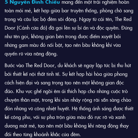
5 Nguyễn Đình Chiểu
mang đến một trải nghiệm hoàn
toàn mới mẻ, kết hợp giữa bar truyền thống, phòng chờ sang
trọng và câu lạc bộ đêm sôi động. Ngay từ cái tên, The Red
Door (Cánh cửa đỏ) đã gợi lên sự bí ẩn và độc quyền. Đúng
như tên gọi, không gian bên trong được điểm xuyết bởi
những gam màu đỏ nổi bật, tạo nên bầu không khí vừa
quyến rũ vừa năng động.
Bước vào The Red Door, du khách sẽ ngay lập tức bị thu hút
bởi thiết kế nội thất tinh tế. Sự kết hợp hài hòa giữa phong
cách hiện đại và sang trọng tạo nên một không gian độc
đáo. Khu vực ghế ngồi êm ái thích hợp cho những cuộc trò
chuyện thân mật, trong khi sàn nhảy rộng rãi sẵn sàng chào
đón những vũ công nhiệt huyết. Hệ thống ánh sáng được thiết
kế công phu, với sự pha trộn giữa màu đỏ rực rỡ và xanh
dương mát mẻ, tạo nên một bầu không khí năng động thay
đổi theo từng khoảnh khắc của đêm.