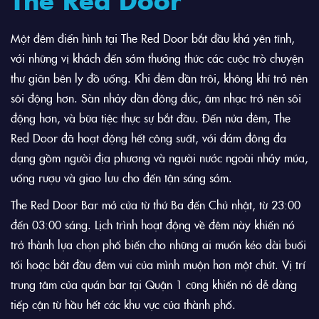
Một đêm điển hình tại The Red Door bắt đầu khá yên tĩnh,
với những vị khách đến sớm thưởng thức các cuộc trò chuyện
thư giãn bên ly đồ uống. Khi đêm dần trôi, không khí trở nên
sôi động hơn. Sàn nhảy dần đông đúc, âm nhạc trở nên sôi
động hơn, và bữa tiệc thực sự bắt đầu. Đến nửa đêm, The
Red Door đã hoạt động hết công suất, với đám đông đa
dạng gồm người địa phương và người nước ngoài nhảy múa,
uống rượu và giao lưu cho đến tận sáng sớm.
The Red Door Bar mở cửa từ thứ Ba đến Chủ nhật, từ 23:00
đến 03:00 sáng. Lịch trình hoạt động về đêm này khiến nó
trở thành lựa chọn phổ biến cho những ai muốn kéo dài buổi
tối hoặc bắt đầu đêm vui của mình muộn hơn một chút. Vị trí
trung tâm của quán bar tại Quận 1 cũng khiến nó dễ dàng
tiếp cận từ hầu hết các khu vực của thành phố.