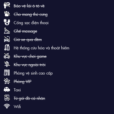
Bảo vệ lái ô tô về
Cho mang thú cưng
Cổng sạc điện thoại
Ghế massage
Giữ xe qua đêm
Hệ thống cứu hỏa và thoát hiểm
Khu vực chơi game
Khu vực ngoài trời
Phòng vệ sinh cao cấp
Phòng VIP
Taxi
Tủ gửi đồ cá nhân
Wifi