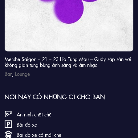
Mershe Saigon – 21 – 23 Hồ Tùng Mậu – Quẩy sập sàn với
không gian tưng bừng ánh sáng và âm nhạc
Bar
,
Lounge
NƠI NÀY CÓ NHỮNG GÌ CHO BẠN
An ninh chặt chẽ
Bãi đỗ xe
Bãi đỗ xe có mái che