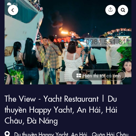
9Club
Hiển thị tất cả ảnh
The View - Yacht Restaurant | Du
thuyền Happy Yacht, An Hải, Hải
Châu, Đà Nẵng
Du thuyền Happy Yacht, An Hải , Quận Hải Châu ,