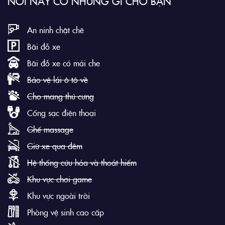
NƠI NÀY CÓ NHỮNG GÌ CHO BẠN
An ninh chặt chẽ
Bãi đỗ xe
Bãi đỗ xe có mái che
Bảo vệ lái ô tô về
Cho mang thú cưng
Cổng sạc điện thoại
Ghế massage
Giữ xe qua đêm
Hệ thống cứu hỏa và thoát hiểm
Khu vực chơi game
Khu vực ngoài trời
Phòng vệ sinh cao cấp