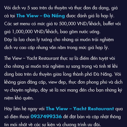
Với dịch vụ 5 sao trên du thuyền và thực đơn đa dạng, giá
cả tại
The View – Đà Nẵng
được đánh giá là hợp lý.
Các set menu có mức giá từ 500,000 VND/khách, buffet với
giá 1,000,000 VND/khách, bao gồm nước uống.
Đây là lựa chọn lý tưởng cho những ai muốn trải nghiệm
dịch vụ cao cấp nhưng vẫn nằm trong mức giá hợp lý.
The View – Yacht Restaurant thực sự là điểm đến tuyệt vời
cho những ai muốn trải nghiệm sự sang trọng và tinh tế khi
dùng bữa trên du thuyền giữa lòng thành phố Đà Nẵng. Với
không gian đẳng cấp, view đẹp, thực đơn phong phú và dịch
vụ chuyên nghiệp, đây sẽ là nơi mang đến cho bạn những kỷ
niệm khó quên.
Hãy liên hệ ngay với
The View – Yacht Restaurant
qua
số điện thoại
0937499336
để đặt bàn và cập nhật thông
tin mới nhất về các sự kiện và chương trình ưu đãi.