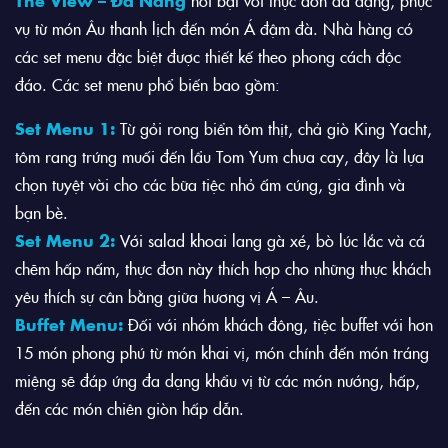
vụ từ món Âu thanh lịch đến món Á đậm đà. Nhà hàng có
các set menu đặc biệt được thiết kế theo phong cách độc
đáo. Các set menu phổ biến bao gồm:
Set Menu 1:
Từ gỏi rong biển tôm thịt, chả giò King Yacht,
tôm rang trứng muối đến lẩu Tom Yum chua cay, đây là lựa
chọn tuyệt vời cho các bữa tiệc nhỏ ấm cúng, gia đình và
bạn bè.
Set Menu 2:
Với salad khoai lang gà xé, bò lúc lắc và cá
chẽm hấp nấm, thực đơn này thích hợp cho những thực khách
yêu thích sự cân bằng giữa hương vị Á – Âu.
Buffet Menu:
Đối với nhóm khách đông, tiệc buffet với hơn
15 món phong phú từ món khai vị, món chính đến món tráng
miệng sẽ đáp ứng đa dạng khẩu vị từ các món nướng, hấp,
đến các món chiên giòn hấp dẫn.