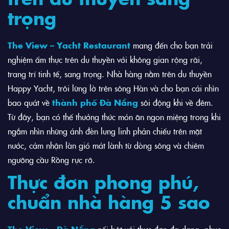
trọng
The View – Yacht Restaurant
mang đến cho bạn trải
nghiệm ẩm thực trên du thuyền với không gian rộng rãi,
trang trí tinh tế, sang trọng. Nhà hàng nằm trên du thuyền
Happy Yacht, trôi lững lờ trên sông Hàn và cho bạn cái nhìn
bao quát về
thành phố Đà Nẵng
sôi động khi về đêm.
Từ đây, bạn có thể thưởng thức món ăn ngon miệng trong khi
ngắm nhìn những ánh đèn lung linh phản chiếu trên mặt
nước, cảm nhận làn gió mát lành từ dòng sông và chiêm
ngưỡng cầu Rồng rực rỡ.
Thực đơn phong phú,
chuẩn nhà hàng 5 sao
The View – Đà Nẵng
nổi bật với thực đơn đa dạng, phục