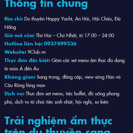
Thông tin chung
Địa chỉ:
Du thuyền Happy Yacht, An Hải, Hải Châu, Đà
Nẵng
Giờ mở cửa:
Thứ Hai – Chủ Nhật, từ 17:00 – 24:00
Hotline liên hệ:
0937499336
Website:
9Club.vn
Thực đơn đặc biệt:
Gồm các set menu ẩm thực đa dạng
từ món Á đến Âu
Không gian:
Sang trọng, đẳng cấp, view sông Hàn và
Cầu Rồng lãng mạn
Dịch vụ:
Thực đơn set menu, tiệc buffet, đồ uống phong
phú, dịch vụ tổ chức tiệc sinh nhật, hội nghị, sự kiện
Trải nghiệm ẩm thực
trên du thuyền sang