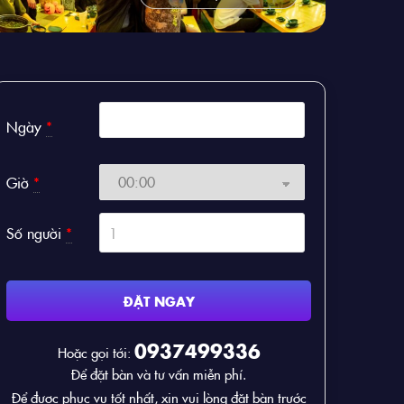
Ngày
*
Giờ
*
Số người
*
ĐẶT NGAY
0937499336
Hoặc gọi tới:
Để đặt bàn và tư vấn miễn phí.
Để được phục vụ tốt nhất, xin vui lòng đặt bàn trước