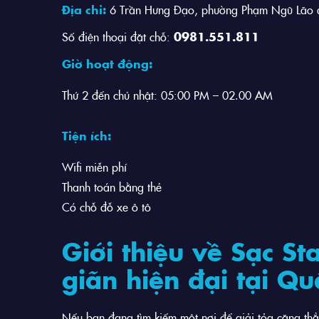
Địa chỉ:
6 Trần Hưng Đạo, phường Phạm Ngũ Lão q
Số điện thoại đặt chỗ:
0981.551.811
Giờ hoạt động:
Thứ 2 đến chủ nhật: 05:00 PM – 02.00 AM
Tiện ích:
Wifi miễn phí
Thanh toán bằng thẻ
Có chỗ đỗ xe ô tô
Giới thiệu về Sạc St
giãn hiện đại tại Q
Nếu bạn đang tìm kiếm một nơi để giải tỏa căng thẳ