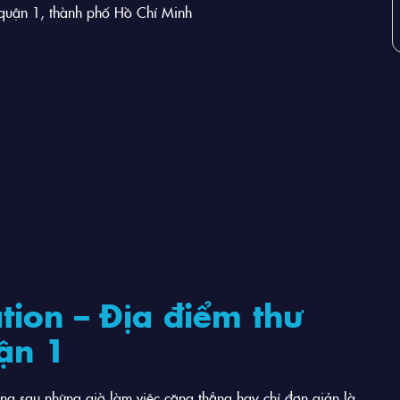
uận 1, thành phố Hồ Chí Minh
ation – Địa điểm thư
uận 1
ng sau những giờ làm việc căng thẳng hay chỉ đơn giản là