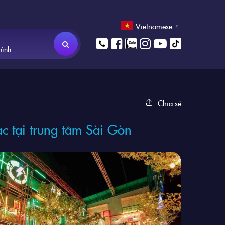
Vietnamese
▼
hình
Chia sẻ
c tại trung tâm Sài Gòn