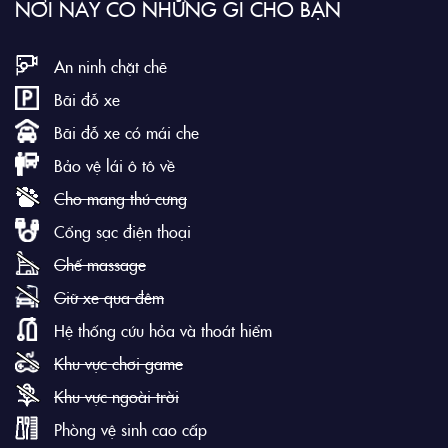
NƠI NÀY CÓ NHỮNG GÌ CHO BẠN
An ninh chặt chẽ
Bãi đỗ xe
Bãi đỗ xe có mái che
Bảo vệ lái ô tô về
Cho mang thú cưng
Cổng sạc điện thoại
Ghế massage
Giữ xe qua đêm
Hệ thống cứu hỏa và thoát hiểm
Khu vực chơi game
Khu vực ngoài trời
Phòng vệ sinh cao cấp