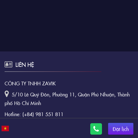
LIÊN HỆ
CÔNG TY TNHH ZAVIK
5/10 Lê Quý Đôn, Phường 11, Quận Phú Nhuận, Thành
phố Hồ Chí Minh
Hotline:
(+84) 981 551 811
Email:
service.9club@gmail.com
Đặt lịch
Website:
https://9club.vn/