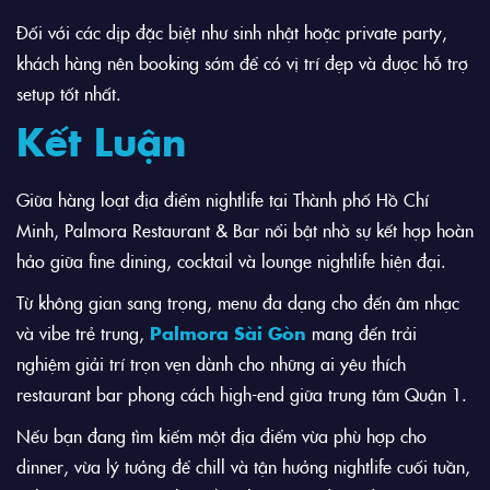
Đối với các dịp đặc biệt như sinh nhật hoặc private party,
khách hàng nên booking sớm để có vị trí đẹp và được hỗ trợ
setup tốt nhất.
Kết Luận
Giữa hàng loạt địa điểm nightlife tại
Thành phố Hồ Chí
Minh
, Palmora Restaurant & Bar nổi bật nhờ sự kết hợp hoàn
hảo giữa fine dining, cocktail và lounge nightlife hiện đại.
Từ không gian sang trọng, menu đa dạng cho đến âm nhạc
và vibe trẻ trung,
Palmora Sài Gòn
mang đến trải
nghiệm giải trí trọn vẹn dành cho những ai yêu thích
restaurant bar phong cách high-end giữa trung tâm Quận 1.
Nếu bạn đang tìm kiếm một địa điểm vừa phù hợp cho
dinner, vừa lý tưởng để chill và tận hưởng nightlife cuối tuần,