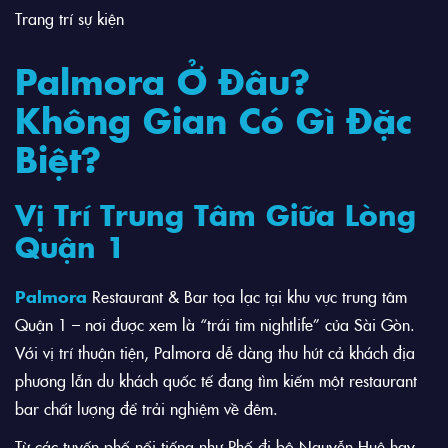
Trang trí sự kiện
Palmora Ở Đâu?
Không Gian Có Gì Đặc
Biệt?
Vị Trí Trung Tâm Giữa Lòng
Quận 1
Palmora
Restaurant & Bar tọa lạc tại khu vực trung tâm
Quận 1
– nơi được xem là “trái tim nightlife” của Sài Gòn.
Với vị trí thuận tiện, Palmora dễ dàng thu hút cả khách địa
phương lẫn du khách quốc tế đang tìm kiếm một restaurant
bar chất lượng để trải nghiệm về đêm.
Từ các tuyến phố nổi tiếng như
Phố đi bộ Nguyễn Huệ
hay