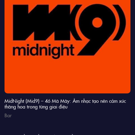
MidNight (Mid9) – 46 Mã Mây: Âm nhạc tạo nên cảm xúc
thăng hoa trong từng giai điệu
Bar