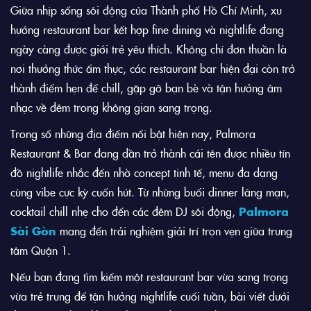
Giữa nhịp sống sôi động của
Thành phố Hồ Chí Minh
, xu
hướng restaurant bar kết hợp fine dining và nightlife đang
ngày càng được giới trẻ yêu thích. Không chỉ đơn thuần là
nơi thưởng thức ẩm thực, các restaurant bar hiện đại còn trở
thành điểm hẹn để chill, gặp gỡ bạn bè và tận hưởng âm
nhạc về đêm trong không gian sang trọng.
Trong số những địa điểm nổi bật hiện nay, Palmora
Restaurant & Bar đang dần trở thành cái tên được nhiều tín
đồ nightlife nhắc đến nhờ concept tinh tế, menu đa dạng
cùng vibe cực kỳ cuốn hút. Từ những buổi dinner lãng mạn,
cocktail chill nhẹ cho đến các đêm DJ sôi động,
Palmora
Sài Gòn
mang đến trải nghiệm giải trí trọn vẹn giữa trung
tâm Quận 1.
Nếu bạn đang tìm kiếm một restaurant bar vừa sang trọng
vừa trẻ trung để tận hưởng nightlife cuối tuần, bài viết dưới