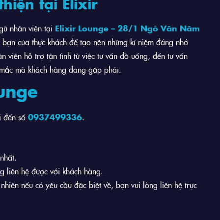
iện tại Elixir
gũ nhân viên tại
Elixir Lounge – 28/1 Ngô Văn Năm
i bạn của thực khách để tạo nên những kỉ niệm đáng nhớ
 viên hỗ trợ tận tình từ việc tư vấn đồ uống, đến tư vấn
c mắc mà khách hàng đang gặp phải.
ounge
i đến số
0937499336
.
nhất.
g liên hệ được với khách hàng.
nhiên nếu có yêu cầu đặc biệt về, bạn vui lòng liên hệ trực