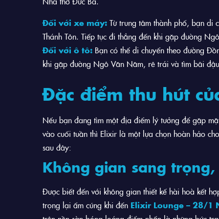
Nhà thờ Đức Bà.
Đối với xe máy:
Từ trung tâm thành phố, bạn di
Thánh Tôn. Tiếp tục đi thẳng đến khi gặp đường Ngô
Đối với ô tô:
Bạn có thể di chuyển theo đường Đồn
khi gặp đường Ngô Văn Năm, rẽ trái và tìm bãi đậu
Đặc điểm thu hút củ
Nếu bạn đang tìm một địa điểm lý tưởng để gặp mặt
vào cuối tuần thì Elixir là một lựa chọn hoàn hảo c
sau đây:
Không gian sang trọng, t
Được biết đến với không gian thiết kế hài hoà kết h
trọng lại ấm cúng khi đến
Elixir Lounge – 28/
trên nền sàn bóng loáng điểm nhấn là những bức tra