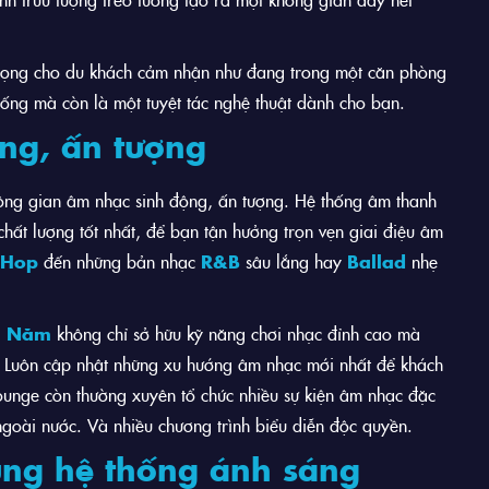
trọng cho du khách cảm nhận như đang trong một căn phòng
uống mà còn là một tuyệt tác nghệ thuật dành cho bạn.
ộng, ấn tượng
ông gian âm nhạc sinh động, ấn tượng. Hệ thống âm thanh
ất lượng tốt nhất, để bạn tận hưởng trọn vẹn giai điệu âm
 Hop
đến những bản nhạc
R&B
sâu lắng hay
Ballad
nhẹ
ăn Năm
không chỉ sở hữu kỹ năng chơi nhạc đỉnh cao mà
g. Luôn cập nhật những xu hướng âm nhạc mới nhất để khách
ounge còn thường xuyên tổ chức nhiều sự kiện âm nhạc đặc
goài nước. Và nhiều chương trình biểu diễn độc quyền.
ùng hệ thống ánh sáng