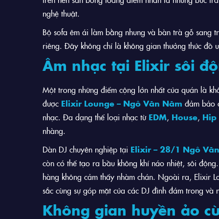
nghệ thuật.
Bộ sofa êm ái làm bằng nhung và bàn trà gỗ sang 
riêng. Đây không chỉ là không gian thưởng thức đồ 
Âm nhạc tại Elixir sôi đ
Một trong những điểm cộng lớn nhất của quán là kh
được
Elixir Lounge – Ngô Văn Năm
đảm bảo ch
nhạc. Đa dạng thể loại nhạc từ
EDM
,
House
,
Hip
nhàng.
Dàn DJ chuyên nghiệp tại
Elixir – 28/1 Ngô V
còn có thể tạo ra bầu không khí náo nhiệt, sôi độn
hàng không cảm thấy nhàm chán. Ngoài ra, Elixir L
sắc cùng sự góp mặt của các DJ đình đám trong và n
Không gian huyền ảo c