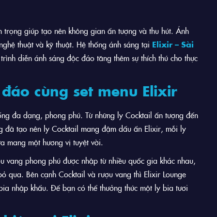
 trọng giúp tạo nên không gian ấn tượng và thu hút. Ánh
 nghệ thuật và kỹ thuật. Hệ thống ánh sáng tại
Elixir – Sài
ình diễn ánh sáng độc đáo tăng thêm sự thích thú cho thực
đáo cùng set menu Elixir
ống đa dạng, phong phú. Từ những ly Cocktail ấn tượng đến
 đã tạo nên ly Cocktail mang đậm dấu ấn Elixir, mỗi ly
ừa mang một hương vị tuyệt vời.
u vang phong phú được nhập từ nhiều quốc gia khác nhau,
bỏ qua. Bên cạnh Cocktail và rượu vang thì Elixir Lounge
 bia nhập khẩu. Để bạn có thể thưởng thức một ly bia tươi