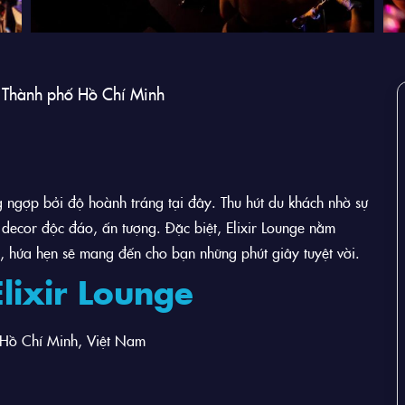
 Thành phố Hồ Chí Minh
 ngợp bởi độ hoành tráng tại đây. Thu hút du khách nhờ sự
 decor độc đáo, ấn tượng. Đặc biệt, Elixir Lounge nằm
nh, hứa hẹn sẽ mang đến cho bạn những phút giây tuyệt vời.
lixir Lounge
ồ Chí Minh, Việt Nam