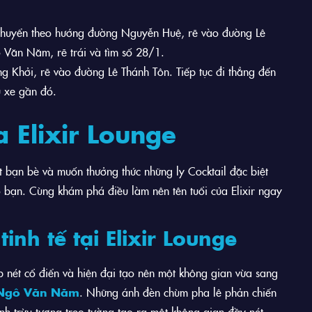
 chuyển theo hướng đường Nguyễn Huệ, rẽ vào đường Lê
 Văn Năm, rẽ trái và tìm số 28/1.
g Khởi, rẽ vào đường Lê Thánh Tôn. Tiếp tục đi thẳng đến
 xe gần đó.
a Elixir Lounge
 bạn bè và muốn thưởng thức những ly Cocktail đặc biệt
ho bạn. Cùng khám phá điều làm nên tên tuổi của Elixir ngay
inh tế tại Elixir Lounge
ợp nét cổ điển và hiện đại tạo nên một không gian vừa sang
1 Ngô Văn Năm
. Những ánh đèn chùm pha lê phản chiến
nh trừu tượng treo tường tạo ra một không gian đầy nét