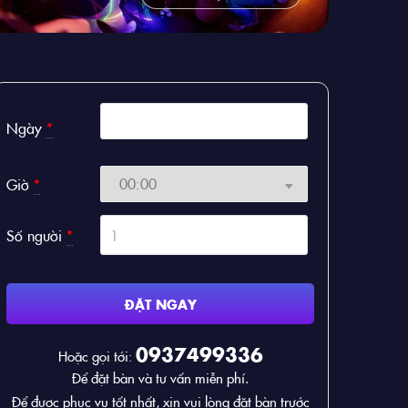
Ngày
*
Giờ
*
Số người
*
ĐẶT NGAY
0937499336
Hoặc gọi tới:
Để đặt bàn và tư vấn miễn phí.
Để được phục vụ tốt nhất, xin vui lòng đặt bàn trước