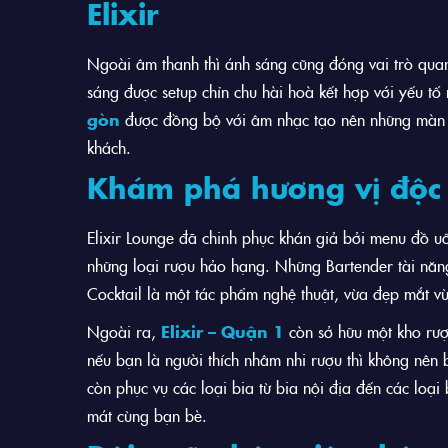
Elixir
Ngoài âm thanh thì ánh sáng cũng đóng vai trò quan
sáng được setup chỉn chu hài hoà kết hợp với yếu tố
gòn
được đồng bộ với âm nhạc tạo nên những màn tr
khách.
Khám phá hương vị độc 
Elixir Lounge đã chinh phục khán giả bởi menu đồ u
những loại rượu hảo hạng. Những Bartender tài năng
Cocktail là một tác phẩm nghệ thuật, vừa đẹp mắt v
Ngoài ra,
Elixir – Quận 1
còn sở hữu một kho rượ
nếu bạn là người thích nhâm nhi rượu thì không nên 
còn phục vụ các loại bia từ bia nội địa đến các loại
mát cùng bạn bè.