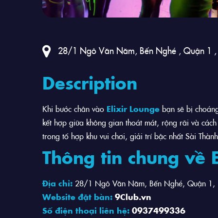
28/1 Ngô Văn Năm, Bến Nghé , Quận 1 ,
Description
Khi bước chân vào
Elixir Lounge
bạn sẽ bị choáng
kết hợp giữa không gian thoát mát, rộng rãi và cách
trong tổ hợp khu vui chơi, giải trí bậc nhất Sài Thà
Thông tin chung về E
Địa chỉ:
28/1 Ngô Văn Năm, Bến Nghé, Quận 1, H
Website đặt bàn:
9Club.vn
Số điện thoại liên hệ:
0937499336