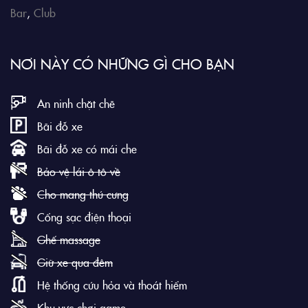
Bar
,
Club
NƠI NÀY CÓ NHỮNG GÌ CHO BẠN
An ninh chặt chẽ
Bãi đỗ xe
Bãi đỗ xe có mái che
Bảo vệ lái ô tô về
Cho mang thú cưng
Cổng sạc điện thoại
Ghế massage
Giữ xe qua đêm
Hệ thống cứu hỏa và thoát hiểm
Khu vực chơi game