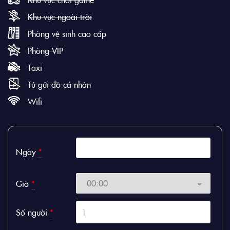
Khu vực ngoài trời
Phòng vệ sinh cao cấp
Phòng VIP
Taxi
Tủ gửi đồ cá nhân
Wifi
Ngày
*
Giờ
*
Số người
*