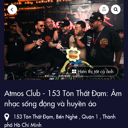
9Club
Hiển thị tất cả ảnh
Atmos Club - 153 Tôn Thất Đạm: Âm
nhạc sống động và huyền ảo
153 Tôn Thất Đạm, Bến Nghé , Quận 1 , Thành
phố Hồ Chí Minh