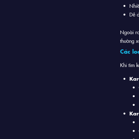
Nhiề
Dễ d
Ngoài ra
thường x
Các lo
Khi tìm 
Kar
Kar