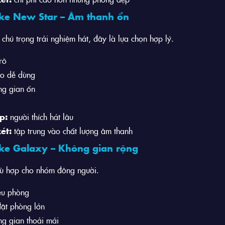
ke New Star – Âm thanh ổn
chú trọng trải nghiệm hát, đây là lựa chọn hợp lý.
rõ
ro dễ dùng
ng gian ổn
p:
người thích hát lâu
ét:
tập trung vào chất lượng âm thanh
ke Galaxy – Không gian rộng
ù hợp cho nhóm đông người.
ều phòng
ặt phòng lớn
g gian thoải mái