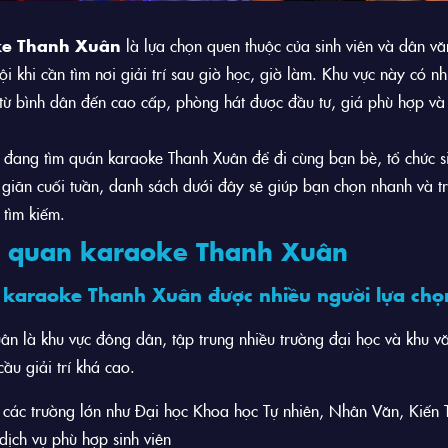
e Thanh Xuân
là lựa chọn quen thuộc của sinh viên và dân v
ội khi cần tìm nơi giải trí sau giờ học, giờ làm. Khu vực này có n
từ bình dân đến cao cấp, phòng hát được đầu tư, giá phù hợp và
đang tìm quán karaoke Thanh Xuân để đi cùng bạn bè, tổ chức s
 giãn cuối tuần, danh sách dưới đây sẽ giúp bạn chọn nhanh và t
 tìm kiếm.
 quan karaoke Thanh Xuân
 karaoke Thanh Xuân được nhiều người lựa chọ
ân là khu vực đông dân, tập trung nhiều trường đại học và khu 
ầu giải trí khá cao.
các trường lớn như Đại học Khoa học Tự nhiên, Nhân Văn, Kiến 
dịch vụ phù hợp sinh viên