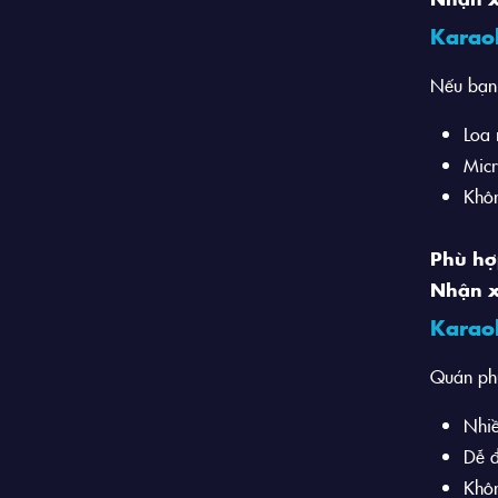
Karao
Nếu bạn 
Loa 
Mic
Khô
Phù hợ
Nhận x
Karao
Quán ph
Nhi
Dễ đ
Khôn