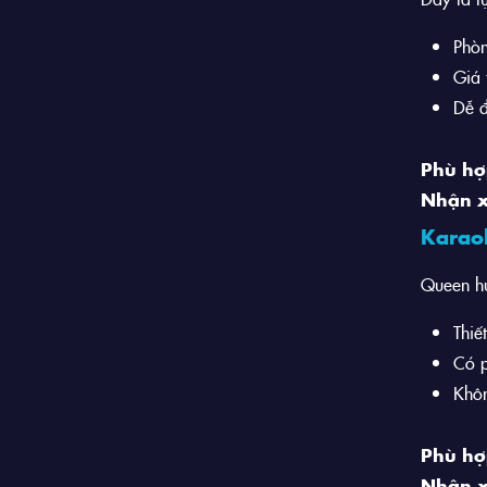
Phòn
Giá 
Dễ đ
Phù hợ
Nhận x
Karao
Queen hư
Thiế
Có 
Khôn
Phù hợ
Nhận x