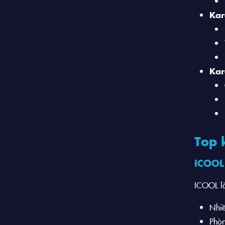
Kar
Kar
Top 
ICOOL 
ICOOL là
Nhiề
Phòn