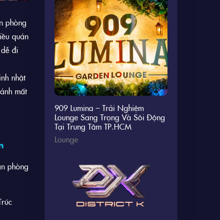
ăn phòng
hiều quán
 dễ đi
inh nhật
ránh mất
909 Lumina – Trải Nghiệm
Lounge Sang Trọng Và Sôi Động
Tại Trung Tâm TP.HCM
Lounge
n
văn phòng
Trúc