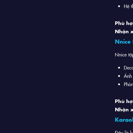
Hệ t
Phù hợ
Nhận x
Nnice 
Nnice tậ
Deco
Ánh
Phò
Phù hợ
Nhận x
Karaok
Đây là l