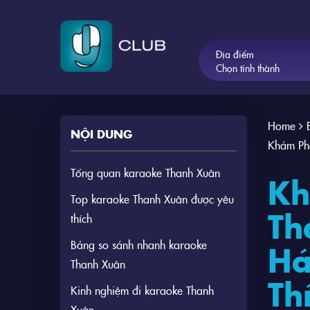
Địa điểm
Chọn tỉnh thành
Home
NỘI DUNG
Khám Ph
Tổng quan karaoke Thanh Xuân
Kh
Top karaoke Thanh Xuân được yêu
Th
thích
Bảng so sánh nhanh karaoke
Há
Thanh Xuân
Th
Kinh nghiệm đi karaoke Thanh
Xuân