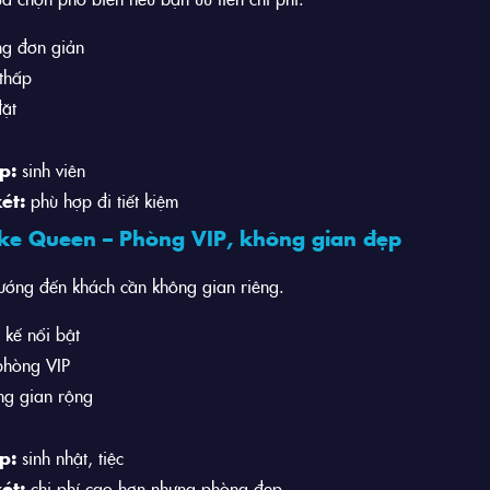
g đơn giản
thấp
ặt
p:
sinh viên
ét:
phù hợp đi tiết kiệm
ke Queen – Phòng VIP, không gian đẹp
ớng đến khách cần không gian riêng.
t kế nổi bật
phòng VIP
g gian rộng
p:
sinh nhật, tiệc
ét:
chi phí cao hơn nhưng phòng đẹp