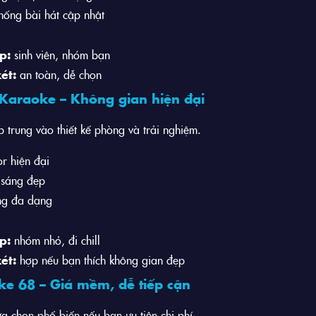
hống bài hát cập nhật
p:
sinh viên, nhóm bạn
ét:
an toàn, dễ chọn
Karaoke – Không gian hiện đại
p trung vào thiết kế phòng và trải nghiệm.
r hiện đại
 sáng đẹp
ng đa dạng
p:
nhóm nhỏ, đi chill
ét:
hợp nếu bạn thích không gian đẹp
e 68 – Giá mềm, dễ tiếp cận
ựa chọn phổ biến nếu bạn ưu tiên chi phí.