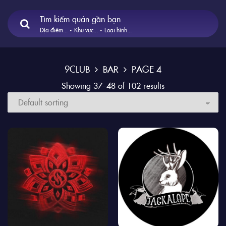
Tìm kiếm quán gần bạn
Địa điểm...
Khu vực...
Loại hình...
9CLUB
BAR
PAGE 4
Showing 37–48 of 102 results