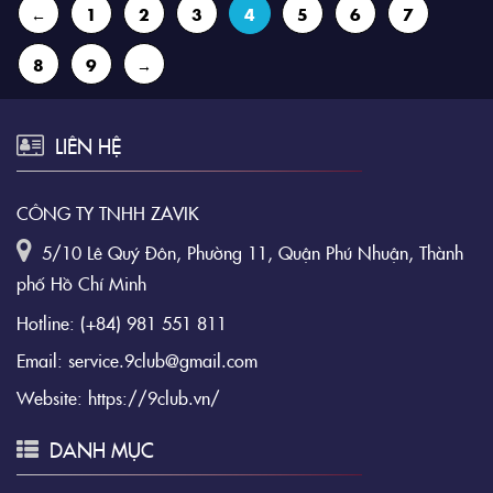
←
1
2
3
4
5
6
7
8
9
→
LIÊN HỆ
CÔNG TY TNHH ZAVIK
5/10 Lê Quý Đôn, Phường 11, Quận Phú Nhuận, Thành
phố Hồ Chí Minh
Hotline:
(+84) 981 551 811
Email:
service.9club@gmail.com
Website:
https://9club.vn/
DANH MỤC