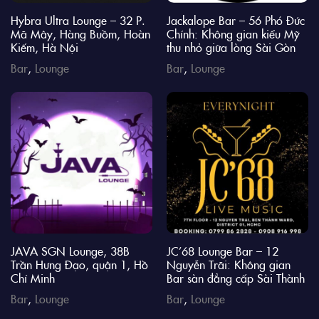
Hybra Ultra Lounge – 32 P.
Jackalope Bar – 56 Phó Đức
Mã Mây, Hàng Buồm, Hoàn
Chính: Không gian kiểu Mỹ
Kiếm, Hà Nội
thu nhỏ giữa lòng Sài Gòn
Bar
,
Lounge
Bar
,
Lounge
JAVA SGN Lounge, 38B
JC’68 Lounge Bar – 12
Trần Hưng Đạo, quận 1, Hồ
Nguyễn Trãi: Không gian
Chí Minh
Bar sàn đẳng cấp Sài Thành
Bar
,
Lounge
Bar
,
Lounge