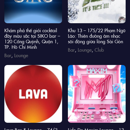
Khám phá thế giới cocktail
Khu 13 – 175/22 Phạm Ngũ
đầy màu sắc tại SIKO bar –
Lão: Thiên đường âm nhạc
120 Cống Quỳnh, Quận 1,
sôi động giữa lòng Sài Gòn
TP. Hồ Chí Minh
Bar
,
Lounge
,
Club
Bar
,
Lounge
Lava Bar & Lounge – 74/3
Lido De Maxim Lounge – 13-