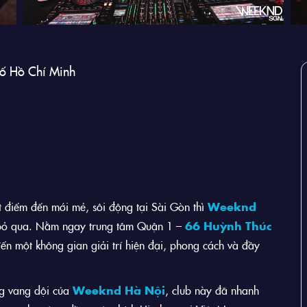
hố Hồ Chí Minh
 điểm đến mới mẻ, sôi động tại Sài Gòn thì
Weeknd
 bỏ qua. Nằm ngay trung tâm Quận 1 –
66 Huỳnh Thúc
 một không gian giải trí hiện đại, phong cách và đầy
ng vang dội của
Weeknd Hà Nội
, club này đã nhanh