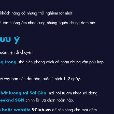
khách hàng có những trải nghiệm tốt nhất.
 và tận hưởng âm nhạc cùng những người chung đam mê.
lưu ý
uận tiện di chuyển.
ng trọng
, thể hiện phong cách cá nhân nhưng vẫn phù hợp
ì vậy bạn nên đặt bàn trước ít nhất 1–2 ngày.
chất lượng tại Sài Gòn
, nơi hội tụ âm nhạc sôi động,
eeknd SGN
chính là lựa chọn hoàn hảo.
6 hoặc website
9Club.vn
để sẵn sàng cho một đêm