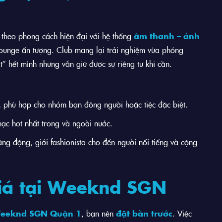
 theo phong cách hiện đại với hệ thống
âm thanh – ánh
lounge ấn tượng. Club mang lại trải nghiệm vừa phóng
t” hết mình nhưng vẫn giữ được sự riêng tư khi cần.
, phù hợp cho nhóm bạn đông người hoặc tiệc đặc biệt.
ạc hot nhất trong và ngoài nước.
ăng động, giới fashionista cho đến người nổi tiếng và cộng
giá tại Weeknd SGN
eeknd SGN Quận 1
, bạn nên
đặt bàn trước
. Việc