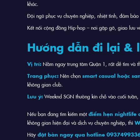
khác.
Đội ngũ phục vụ chuyên nghiệp, nhiệt tình, đảm bảo 
Kết nối cộng đồng Hip-hop – nơi gặp gỡ, giao lưu
Hướng dẫn đi lại & 
Vị trí:
Nằm ngay trung tâm Quận 1, rất dễ tìm và th
Trang phục:
Nên chọn
smart casual hoặc sa
không gian club.
Lưu ý:
Weeknd SGN thường kín chỗ vào cuối tuần, v
Nếu bạn đang tìm kiếm một
điểm hẹn nightlife 
không gian hiện đại và dịch vụ chuyên nghiệp, thì
W
Hãy
đặt bàn ngay qua hotline 093749933