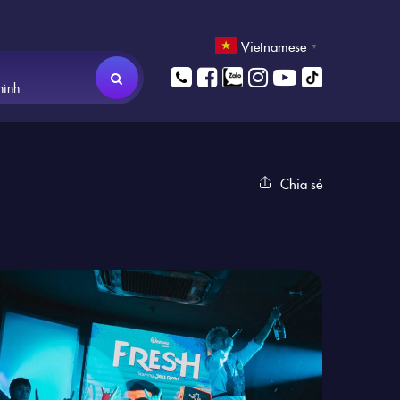
Vietnamese
▼
hình
Chia sẻ