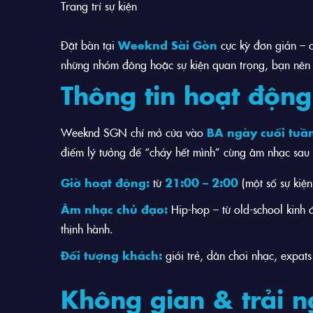
Trang trí sự kiện
Đặt bàn tại
Weeknd Sài Gòn
cực kỳ đơn giản – ch
những nhóm đông hoặc sự kiện quan trọng, bạn nên 
Thông tin hoạt độn
Weeknd SGN chỉ mở cửa vào
BA ngày cuối tuần
điểm lý tưởng để “cháy hết mình” cùng âm nhạc sau 
Giờ hoạt động:
từ
21:00 – 2:00
(một số sự kiện
Âm nhạc chủ đạo:
Hip-hop – từ old-school kinh 
thịnh hành.
Đối tượng khách:
giới trẻ, dân chơi nhạc, expats
Không gian & trải 