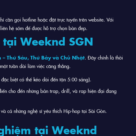
ỉ cần gọi hotline hoặc đặt trực tuyến trên website. Với
liên hệ sớm để được hỗ trợ chọn bàn đẹp.
g tại Weeknd SGN
 – Thứ Sáu, Thứ Bảy và Chủ Nhật
. Đây chính là thời
một tuần dài làm việc căng thẳng.
 đặc biệt có thể kéo dài đến tận 5:00 sáng).
điển cho đến những bản trap, drill, và rap hiện đại đang
 và cả những nghệ sĩ yêu thích Hip-hop tại Sài Gòn.
nghiệm tại Weeknd