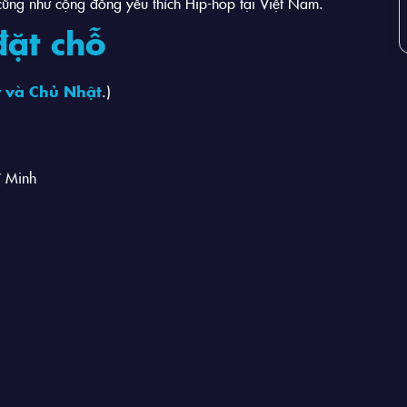
, cũng như cộng đồng yêu thích Hip-hop tại Việt Nam.
đặt chỗ
y và Chủ Nhật
.)
í Minh