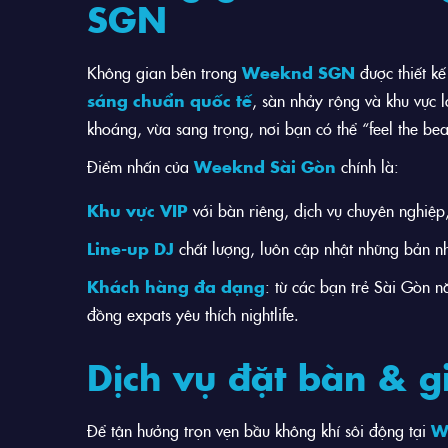
SGN
Không gian bên trong
Weeknd SGN
được thiết kế
sáng chuẩn quốc tế
, sàn nhảy rộng và khu vực 
khoáng, vừa sang trọng, nơi bạn có thể “feel the bea
Điểm nhấn của
Weeknd Sài Gòn
chính là:
Khu vực VIP
với bàn riêng, dịch vụ chuyên nghiệp
Line-up DJ
chất lượng, luôn cập nhật những bản nh
Khách hàng đa dạng
: từ các bạn trẻ Sài Gòn n
đồng expats yêu thích nightlife.
Dịch vụ đặt bàn & 
Để tận hưởng trọn vẹn bầu không khí sôi động tại
W