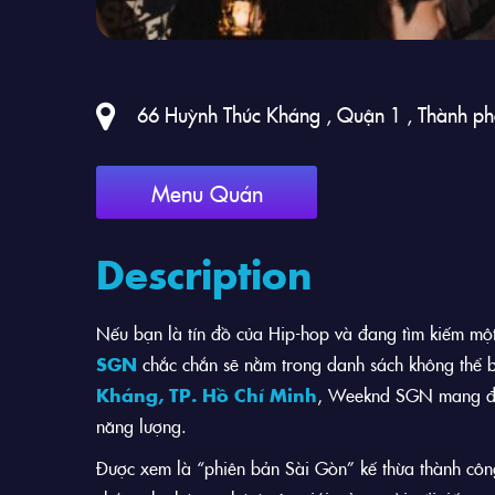
66 Huỳnh Thúc Kháng , Quận 1 , Thành p
Menu Quán
Description
Nếu bạn là tín đồ của Hip-hop và đang tìm kiếm một
SGN
chắc chắn sẽ nằm trong danh sách không thể
Kháng, TP. Hồ Chí Minh
, Weeknd SGN mang đến
năng lượng.
Được xem là “phiên bản Sài Gòn” kế thừa thành cô