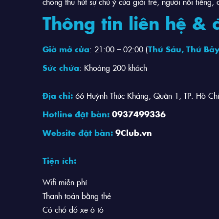
chóng thu hút sự chú ý của giới trẻ, người nổi tiếng
Thông tin liên hệ & 
Giờ mở cửa
: 21:00 – 02:00 (
Thứ Sáu, Thứ Bả
Sức chứa
: Khoảng 200 khách
Địa chỉ:
66 Huỳnh Thúc Kháng, Quận 1, TP. Hồ Ch
Hotline đặt bàn:
0937499336
Website đặt bàn:
9Club.vn
Tiện ích:
Wifi miễn phí
Thanh toán bằng thẻ
Có chỗ đỗ xe ô tô