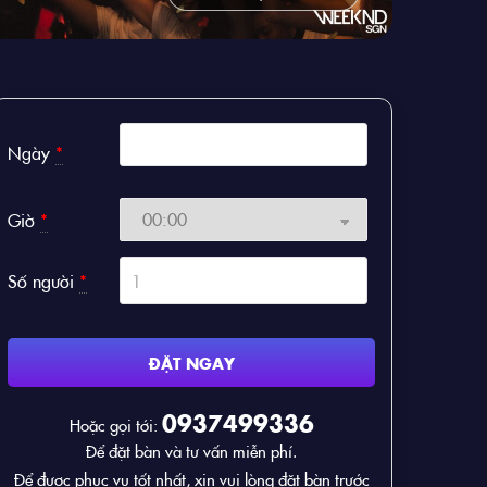
Ngày
*
Giờ
*
Số người
*
ĐẶT NGAY
0937499336
Hoặc gọi tới:
Để đặt bàn và tư vấn miễn phí.
Để được phục vụ tốt nhất, xin vui lòng đặt bàn trước