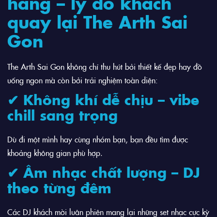
hàng – lý do khách
quay lại The Arth Sai
Gon
The Arth Sai Gon không chỉ thu hút bởi thiết kế đẹp hay đồ
uống ngon mà còn bởi trải nghiệm toàn diện:
✔ Không khí dễ chịu – vibe
chill sang trọng
Dù đi một mình hay cùng nhóm bạn, bạn đều tìm được
khoảng không gian phù hợp.
✔ Âm nhạc chất lượng – DJ
theo từng đêm
Các DJ khách mời luân phiên mang lại những set nhạc cực kỳ