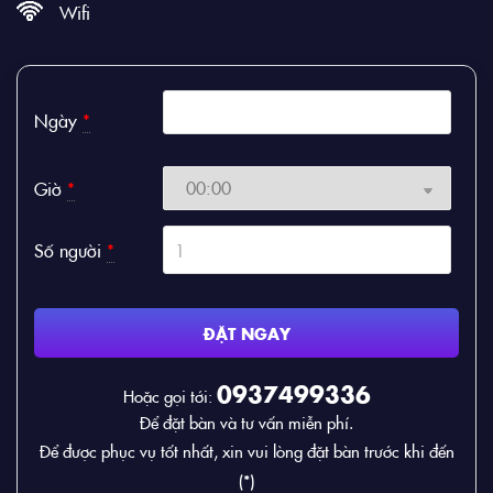
Wifi
Ngày
*
Giờ
*
Số người
*
ĐẶT NGAY
0937499336
Hoặc gọi tới:
Để đặt bàn và tư vấn miễn phí.
Để được phục vụ tốt nhất, xin vui lòng đặt bàn trước khi đến
(*)