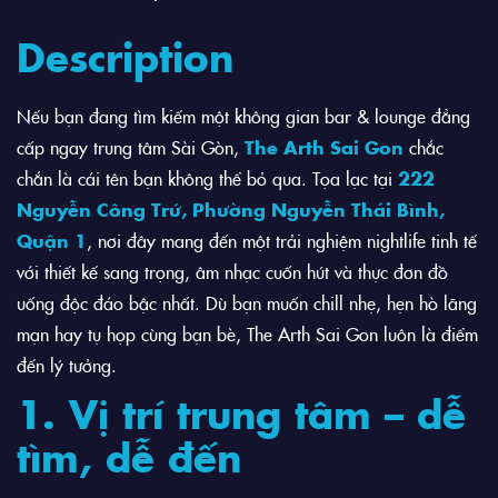
Description
Nếu bạn đang tìm kiếm một không gian bar & lounge đẳng
cấp ngay trung tâm Sài Gòn,
The Arth Sai Gon
chắc
chắn là cái tên bạn không thể bỏ qua. Tọa lạc tại
222
Nguyễn Công Trứ, Phường Nguyễn Thái Bình,
Quận 1
, nơi đây mang đến một trải nghiệm nightlife tinh tế
với thiết kế sang trọng, âm nhạc cuốn hút và thực đơn đồ
uống độc đáo bậc nhất. Dù bạn muốn chill nhẹ, hẹn hò lãng
mạn hay tụ họp cùng bạn bè, The Arth Sai Gon luôn là điểm
đến lý tưởng.
1. Vị trí trung tâm – dễ
tìm, dễ đến