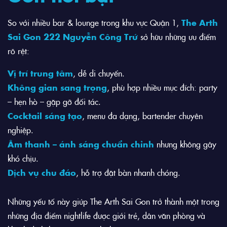
So với nhiều bar & lounge trong khu vực Quận 1,
The Arth
Sai Gon 222 Nguyễn Công Trứ
sở hữu những ưu điểm
rõ rệt:
Vị trí trung tâm
, dễ di chuyển.
Không gian sang trọng
, phù hợp nhiều mục đích: party
– hẹn hò – gặp gỡ đối tác.
Cocktail sáng tạo
, menu đa dạng, bartender chuyên
nghiệp.
Âm thanh – ánh sáng chuẩn chỉnh
nhưng không gây
khó chịu.
Dịch vụ chu đáo
, hỗ trợ đặt bàn nhanh chóng.
Những yếu tố này giúp The Arth Sai Gon trở thành một trong
những địa điểm nightlife được giới trẻ, dân văn phòng và