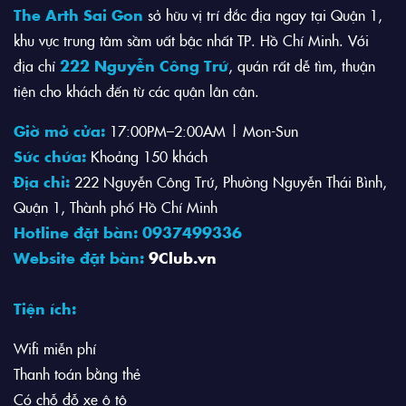
The Arth Sai Gon
sở hữu vị trí đắc địa ngay tại Quận 1,
khu vực trung tâm sầm uất bậc nhất TP. Hồ Chí Minh. Với
địa chỉ
222 Nguyễn Công Trứ
, quán rất dễ tìm, thuận
tiện cho khách đến từ các quận lân cận.
Giờ mở cửa:
17:00PM–2:00AM | Mon-Sun
Sức chứa:
Khoảng 150 khách
Địa chỉ:
222 Nguyễn Công Trứ, Phường Nguyễn Thái Bình,
Quận 1, Thành phố Hồ Chí Minh
Hotline đặt bàn: 0937499336
Website đặt bàn:
9Club.vn
Tiện ích:
Wifi miễn phí
Thanh toán bằng thẻ
Có chỗ đỗ xe ô tô