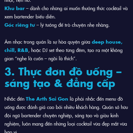
Khu bar
– dành cho những ai muốn thưởng thức cocktail và
xem bartender biểu diễn.
Góc riêng tư
– lý tưởng để trò chuyện nhẹ nhàng.
Âm nhạc trong quán là sự hòa quyện giữa
deep house,
chill, R&B
, hoặc DJ set theo từng đêm, tạo ra một không
gian “nghe là cuốn – ngồi là thích”.
3. Thực đơn đồ uống –
sáng tạo & đẳng cấp
Nhắc đến
The Arth Sai Gon
là phải nhắc đến menu đồ
uống được đánh giá cao bởi nhiều khách hàng. Quán sở hữu
đội ngũ bartender chuyên nghiệp, sáng tạo và giàu kinh
nghiệm, luôn mang đến những loại cocktail vừa đẹp mắt vừa
hợp vị.