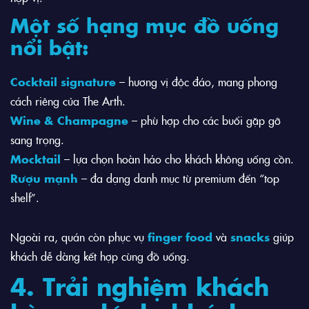
Một số hạng mục đồ uống
nổi bật:
Cocktail signature
– hương vị độc đáo, mang phong
cách riêng của The Arth.
Wine & Champagne
– phù hợp cho các buổi gặp gỡ
sang trọng.
Mocktail
– lựa chọn hoàn hảo cho khách không uống cồn.
Rượu mạnh
– đa dạng danh mục từ premium đến “top
shelf”.
Ngoài ra, quán còn phục vụ
finger food
và
snacks
giúp
khách dễ dàng kết hợp cùng đồ uống.
4. Trải nghiệm khách