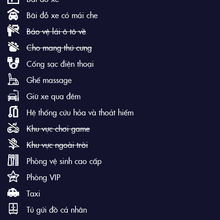
Bãi đỗ xe có mái che
Bảo vệ lái ô tô về
Cho mang thú cưng
Cổng sạc điện thoại
Ghế massage
Giữ xe qua đêm
Hệ thống cứu hỏa và thoát hiểm
Khu vực chơi game
Khu vực ngoài trời
Phòng vệ sinh cao cấp
Phòng VIP
Taxi
Tủ gửi đồ cá nhân