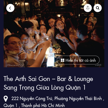
9Club
Hiển thị tất cả ảnh
The Arth Sai Gon – Bar & Lounge
Sang Trọng Giữa Lòng Quận 1
222 Nguyễn Công Trứ, Phường Nguyễn Thái Bình ,
Quận 1 , Thành phố Hồ Chí Minh