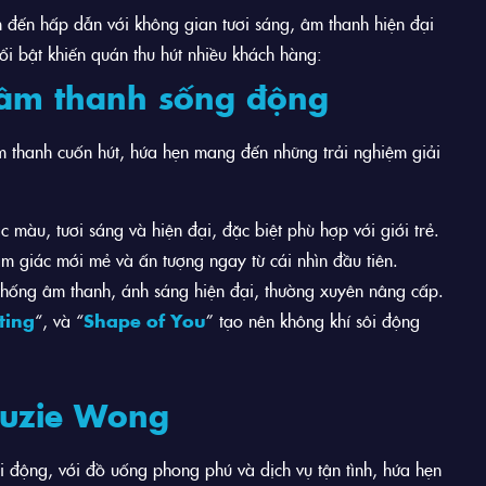
 đến hấp dẫn với không gian tươi sáng, âm thanh hiện đại
i bật khiến quán thu hút nhiều khách hàng:
 âm thanh sống động
 thanh cuốn hút, hứa hẹn mang đến những trải nghiệm giải
màu, tươi sáng và hiện đại, đặc biệt phù hợp với giới trẻ.
m giác mới mẻ và ấn tượng ngay từ cái nhìn đầu tiên.
hống âm thanh, ánh sáng hiện đại, thường xuyên nâng cấp.
ting
“, và “
Shape of You
” tạo nên không khí sôi động
Suzie Wong
i động, với đồ uống phong phú và dịch vụ tận tình, hứa hẹn