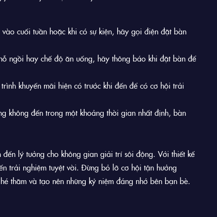
vào cuối tuần hoặc khi có sự kiện, hãy gọi điện đặt bàn
hỗ ngồi hay chế độ ăn uống, hãy thông báo khi đặt bàn để
rình khuyến mãi hiện có trước khi đến để có cơ hội trải
 không đến trong một khoảng thời gian nhất định, bàn
 đến lý tưởng cho không gian giải trí sôi động. Với thiết kế
 trải nghiệm tuyệt vời. Đừng bỏ lỡ cơ hội tận hưởng
 ghé thăm và tạo nên những kỷ niệm đáng nhớ bên bạn bè.