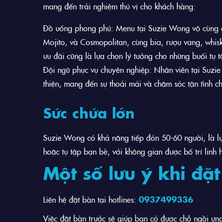
mang đến trải nghiệm thú vị cho khách hàng:
Đồ uống phong phú: Menu tại Suzie Wong vô cùng đa 
Mojito, và Cosmopolitan, cùng bia, rượu vang, whisk
ưu đãi cũng là lựa chọn lý tưởng cho những buổi tụ 
Đội ngũ phục vụ chuyên nghiệp: Nhân viên tại Suzi
thiện, mang đến sự thoải mái và chăm sóc tận tình c
Sức chứa lớn
Suzie Wong có khả năng tiếp đón 50-60 người, là lự
hoặc tụ tập bạn bè, với không gian được bố trí linh 
Một số lưu ý khi đặ
Liên hệ đặt bàn tại hotlines:
0937499336
Việc đặt bàn trước sẽ giúp bạn có được chỗ ngồi ưn