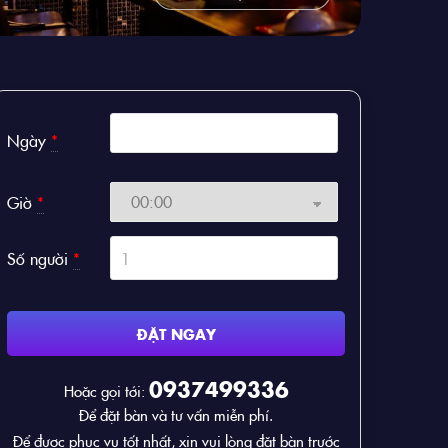
Ngày
*
Giờ
*
Số người
*
ĐẶT NGAY
0937499336
Hoặc gọi tới:
Để đặt bàn và tư vấn miễn phí.
Để được phục vụ tốt nhất, xin vui lòng đặt bàn trước