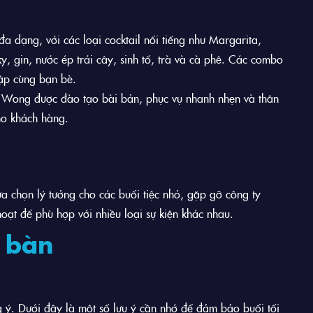
dạng, với các loại cocktail nổi tiếng như Margarita,
y, gin, nước ép trái cây, sinh tố, trà và cà phê. Các combo
tập cùng bạn bè.
e Wong được đào tạo bài bản, phục vụ nhanh nhẹn và thân
ho khách hàng.
a chọn lý tưởng cho các buổi tiệc nhỏ, gặp gỡ công ty
hoạt để phù hợp với nhiều loại sự kiện khác nhau.
t bàn
g ý. Dưới đây là một số lưu ý cần nhớ để đảm bảo buổi tối