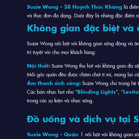
Suzie Wong – 38 Huỳnh Thúc Kháng
là điểm
và thực đơn đa dạng. Dưới đây là những đặc điểm nổ
Không gian đặc biệt và
Suzie Wong nổi bật với không gian sống động và âm
trí tuyệt vời cho mọi khách hàng:
Nội thất:
Suzie Wong thu hút với không gian đa sắc 
Mỗi góc quán đều được chăm chút tỉ mỉ, mang lại cả
Âm thanh ánh sáng:
Suzie Wong chú trọng hệ t
Các bản nhạc hot như “
Blinding Lights
“, “
Levita
trong các sự kiện và nhạc sống.
Đồ uống và dịch vụ tại 
Suzie Wong – Quận 1
nổi bật với không gian sô