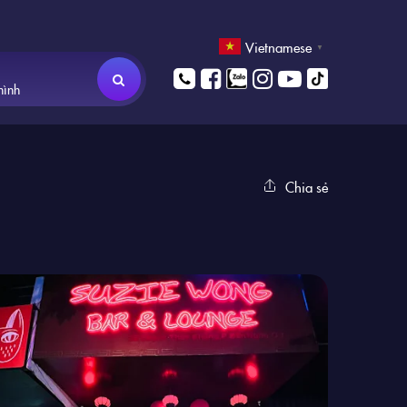
Vietnamese
▼
hình
Chia sẻ