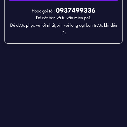
0937499336
Hoặc gọi tới:
Để đặt bàn và tư vấn miễn phí.
Để được phục vụ tốt nhất, xin vui lòng đặt bàn trước khi đến
(*)