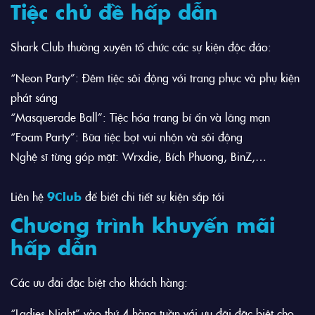
Tiệc chủ đề hấp dẫn
Shark Club thường xuyên tổ chức các sự kiện độc đáo:
“Neon Party”: Đêm tiệc sôi động với trang phục và phụ kiện
phát sáng
“Masquerade Ball”: Tiệc hóa trang bí ẩn và lãng mạn
“Foam Party”: Bữa tiệc bọt vui nhộn và sôi động
Nghệ sĩ từng góp mặt: Wrxdie, Bích Phương, BinZ,…
Liên hệ
9Club
để biết chi tiết sự kiện sắp tới
Chương trình khuyến mãi
hấp dẫn
Các ưu đãi đặc biệt cho khách hàng:
“Ladies Night” vào thứ 4 hàng tuần với ưu đãi đặc biệt cho