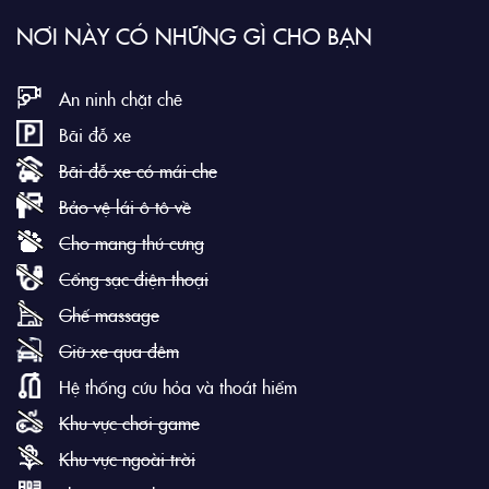
NƠI NÀY CÓ NHỮNG GÌ CHO BẠN
An ninh chặt chẽ
Bãi đỗ xe
Bãi đỗ xe có mái che
Bảo vệ lái ô tô về
Cho mang thú cưng
Cổng sạc điện thoại
Ghế massage
Giữ xe qua đêm
Hệ thống cứu hỏa và thoát hiểm
Khu vực chơi game
Khu vực ngoài trời