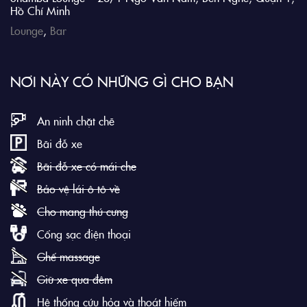
Hồ Chí Minh
Lounge
,
Bar
NƠI NÀY CÓ NHỮNG GÌ CHO BẠN
An ninh chặt chẽ
Bãi đỗ xe
Bãi đỗ xe có mái che
Bảo vệ lái ô tô về
Cho mang thú cưng
Cổng sạc điện thoại
Ghế massage
Giữ xe qua đêm
Hệ thống cứu hỏa và thoát hiểm