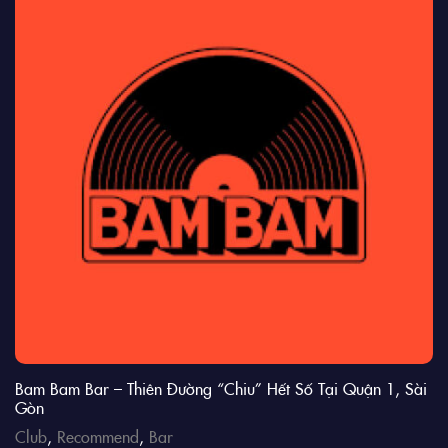
Bam Bam Bar – Thiên Đường “Chiu” Hết Số Tại Quận 1, Sài
Gòn
Club
,
Recommend
,
Bar