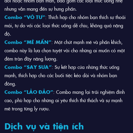
đôi hoặc nhóm bạn thân, bao gồm các loại thức uống nhẹ
nhưng vẫn mang đến sự hưng phấn.
Combo “VÔ TƯ”
: Thích hợp cho nhóm bạn thích sự thoải
mái, tự do với các loại thức uống dễ chịu, không quá nặng
độ.
Combo “MÊ MẨN”
: Một chút mạnh mẽ và phấn khích,
combo này là lựa chọn tuyệt vời cho những ai muốn có một
đêm tràn đầy năng lượng.
Combo “SAY SƯA”
: Sự kết hợp của những thức uống
mạnh, thích hợp cho các buổi tiệc kéo dài và nhóm bạn
đông.
Combo “LẢO ĐẢO”
: Combo mang lại trải nghiệm đỉnh
cao, phù hợp cho những ai yêu thích thử thách và sự mạnh
mẽ trong từng ly rượu.
Dịch vụ và tiện ích