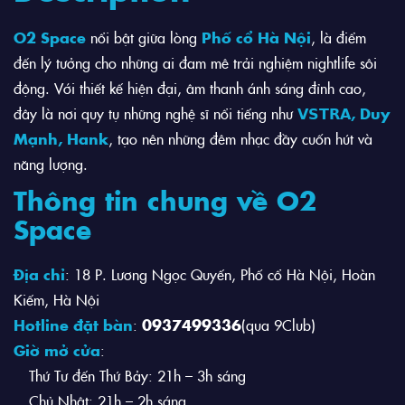
O2 Space
nổi bật giữa lòng
Phố cổ Hà Nội
, là điểm
đến lý tưởng cho những ai đam mê trải nghiệm nightlife sôi
động. Với thiết kế hiện đại, âm thanh ánh sáng đỉnh cao,
đây là nơi quy tụ những nghệ sĩ nổi tiếng như
𝗩𝗦𝗧𝗥𝗔, Duy
Mạnh, Hank
, tạo nên những đêm nhạc đầy cuốn hút và
năng lượng.
Thông tin chung về O2
Space
Địa chỉ
: 18 P. Lương Ngọc Quyến, Phố cổ Hà Nội, Hoàn
Kiếm, Hà Nội
Hotline đặt bàn
:
0937499336
(qua 9Club)
Giờ mở cửa
:
Thứ Tư đến Thứ Bảy: 21h – 3h sáng
Chủ Nhật: 21h – 2h sáng