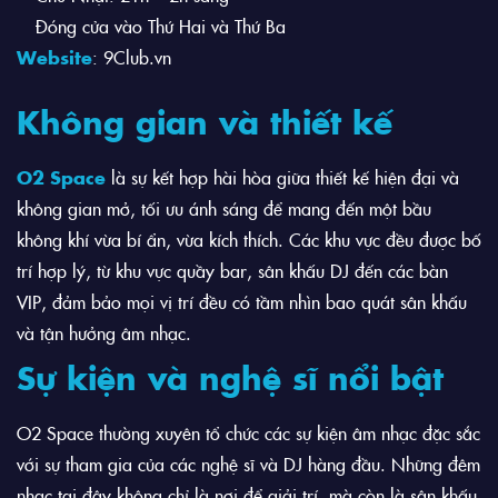
Đóng cửa vào Thứ Hai và Thứ Ba
Website
:
9Club.vn
Không gian và thiết kế
O2 Space
là sự kết hợp hài hòa giữa thiết kế hiện đại và
không gian mở, tối ưu ánh sáng để mang đến một bầu
không khí vừa bí ẩn, vừa kích thích. Các khu vực đều được bố
trí hợp lý, từ khu vực quầy bar, sân khấu DJ đến các bàn
VIP, đảm bảo mọi vị trí đều có tầm nhìn bao quát sân khấu
và tận hưởng âm nhạc.
Sự kiện và nghệ sĩ nổi bật
O2 Space thường xuyên tổ chức các sự kiện âm nhạc đặc sắc
với sự tham gia của các nghệ sĩ và DJ hàng đầu. Những đêm
nhạc tại đây không chỉ là nơi để giải trí, mà còn là sân khấu