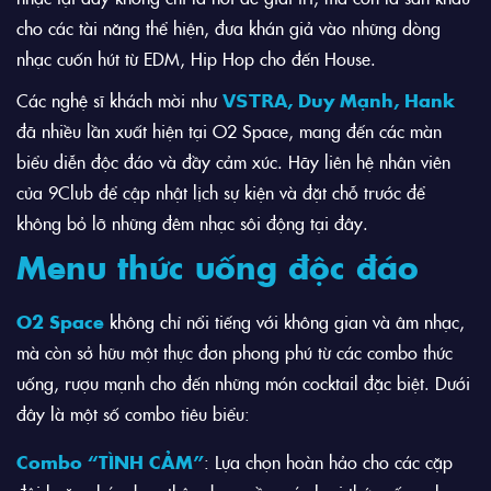
cho các tài năng thể hiện, đưa khán giả vào những dòng
nhạc cuốn hút từ EDM, Hip Hop cho đến House.
Các nghệ sĩ khách mời như
𝗩𝗦𝗧𝗥𝗔, Duy Mạnh, Hank
đã nhiều lần xuất hiện tại O2 Space, mang đến các màn
biểu diễn độc đáo và đầy cảm xúc. Hãy liên hệ nhân viên
của 9Club để cập nhật lịch sự kiện và đặt chỗ trước để
không bỏ lỡ những đêm nhạc sôi động tại đây.
Menu thức uống độc đáo
O2 Space
không chỉ nổi tiếng với không gian và âm nhạc,
mà còn sở hữu một thực đơn phong phú từ các combo thức
uống, rượu mạnh cho đến những món cocktail đặc biệt. Dưới
đây là một số combo tiêu biểu:
Combo “TÌNH CẢM”
: Lựa chọn hoàn hảo cho các cặp