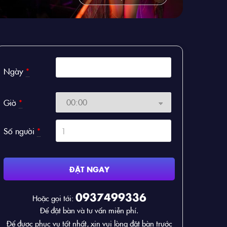
Ngày
*
Giờ
*
Số người
*
ĐẶT NGAY
0937499336
Hoặc gọi tới:
Để đặt bàn và tư vấn miễn phí.
Để được phục vụ tốt nhất, xin vui lòng đặt bàn trước