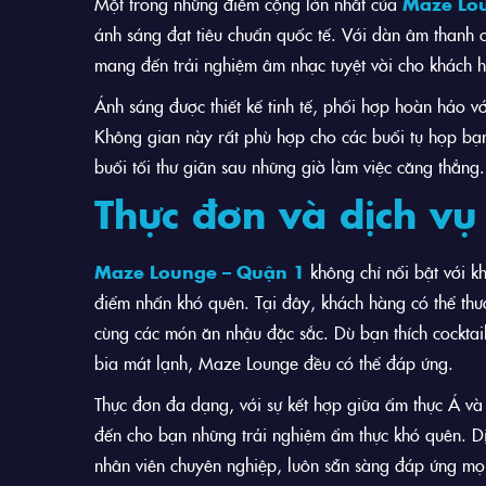
Một trong những điểm cộng lớn nhất của
Maze Lou
ánh sáng đạt tiêu chuẩn quốc tế. Với dàn âm thanh
mang đến trải nghiệm âm nhạc tuyệt vời cho khách 
Ánh sáng được thiết kế tinh tế, phối hợp hoàn hảo v
Không gian này rất phù hợp cho các buổi tụ họp bạ
buổi tối thư giãn sau những giờ làm việc căng thẳng.
Thực đơn và dịch vụ
Maze Lounge – Quận 1
không chỉ nổi bật với k
điểm nhấn khó quên. Tại đây, khách hàng có thể th
cùng các món ăn nhậu đặc sắc. Dù bạn thích cocktai
bia mát lạnh, Maze Lounge đều có thể đáp ứng.
Thực đơn đa dạng, với sự kết hợp giữa ẩm thực Á và
đến cho bạn những trải nghiệm ẩm thực khó quên. D
nhân viên chuyên nghiệp, luôn sẵn sàng đáp ứng mọ