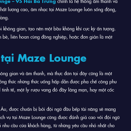
nge – 95 Hai Bà Trưng
chính là hệ thống âm thanh và
 chất lượng cao, âm nhạc tại Maze Lounge luôn sống động,
hàng.
ới không gian, tạo nên một bầu không khí cực kỳ ấn tượng.
n bè, liên hoan cùng đồng nghiệp, hoặc đơn giản là một
 tại Maze Lounge
hông gian và âm thanh, mà thực đơn tại đây cũng là một
ưởng thức những thức uống hấp dẫn được pha chế công phu
l tinh tế, một ly rượu vang đỏ đầy lãng mạn, hay một cốc
 Âu, được chuẩn bị bởi đội ngũ đầu bếp tài năng sẽ mang
ịch vụ tại Maze Lounge cũng được đánh giá cao với đội ngũ
i nhu cầu của khách hàng, từ những yêu cầu nhỏ nhất cho