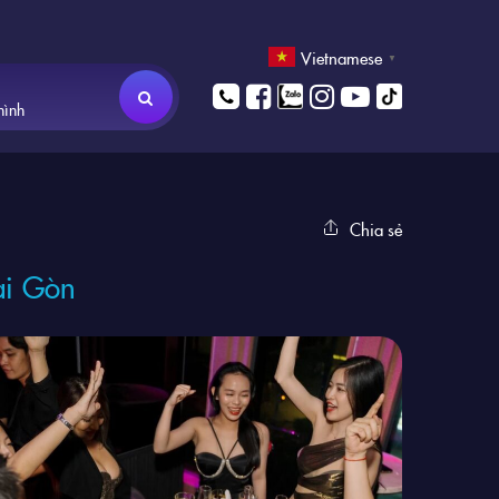
Vietnamese
▼
hình
Chia sẻ
ài Gòn