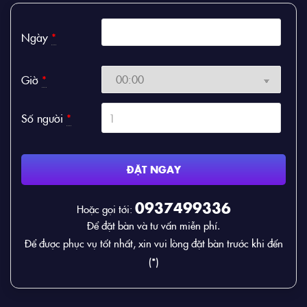
Ngày
*
Giờ
*
Số người
*
ĐẶT NGAY
0937499336
Hoặc gọi tới:
Để đặt bàn và tư vấn miễn phí.
Để được phục vụ tốt nhất, xin vui lòng đặt bàn trước khi đến
(*)