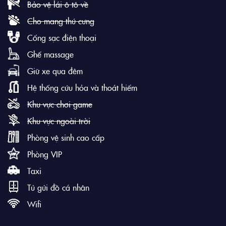
Bảo vệ lái ô tô về
Cho mang thú cưng
Cổng sạc điện thoại
Ghế massage
Giữ xe qua đêm
Hệ thống cứu hỏa và thoát hiểm
Khu vực chơi game
Khu vực ngoài trời
Phòng vệ sinh cao cấp
Phòng VIP
Taxi
Tủ gửi đồ cá nhân
Wifi