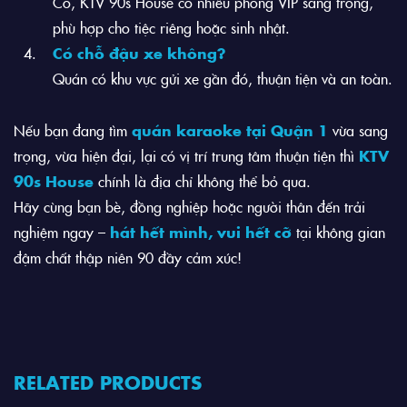
Có, KTV 90s House có nhiều phòng VIP sang trọng,
phù hợp cho tiệc riêng hoặc sinh nhật.
Có chỗ đậu xe không?
Quán có khu vực gửi xe gần đó, thuận tiện và an toàn.
Nếu bạn đang tìm
quán karaoke tại Quận 1
vừa sang
trọng, vừa hiện đại, lại có vị trí trung tâm thuận tiện thì
KTV
90s House
chính là địa chỉ không thể bỏ qua.
Hãy cùng bạn bè, đồng nghiệp hoặc người thân đến trải
nghiệm ngay –
hát hết mình, vui hết cỡ
tại không gian
đậm chất thập niên 90 đầy cảm xúc!
RELATED PRODUCTS