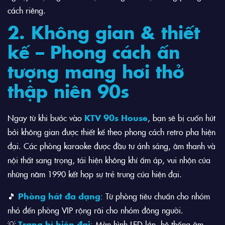
cách riêng.
2. Không gian & thiết
kế – Phong cách ấn
tượng mang hơi thở
thập niên 90s
Ngay từ khi bước vào
KTV 90s House
, bạn sẽ bị cuốn hút
bởi không gian được thiết kế theo phong cách retro pha hiện
đại. Các phòng karaoke được đầu tư ánh sáng, âm thanh và
nội thất sang trọng, tái hiện không khí ấm áp, vui nhộn của
những năm 1990 kết hợp sự trẻ trung của hiện đại.
🎵
Phòng hát đa dạng
: Từ phòng tiêu chuẩn cho nhóm
nhỏ đến phòng VIP rộng rãi cho nhóm đông người.
💡
Trang bị hiện đại
: Màn hình LED lớn, hệ thống âm