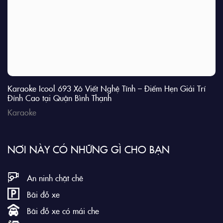
Karaoke Icool 693 Xô Viết Nghệ Tĩnh – Điểm Hẹn Giải Trí
Đỉnh Cao tại Quận Bình Thạnh
Karaoke
NƠI NÀY CÓ NHỮNG GÌ CHO BẠN
An ninh chặt chẽ
Bãi đỗ xe
Bãi đỗ xe có mái che