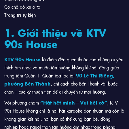
Có chỗ đỗ xe ô tô
Trang trí sự kiện
1. Giới thiệu về KTV
90s House
KTV 90s House
là điểm đến quen thuộc của những ai yêu
thích âm nhạc và muốn tận hưởng không khí sôi động giữa
trung tâm Quận 1. Quán tọa lạc tại
90 Lê Thị Riêng,
phường Bến Thành
, chỉ cách chợ Bến Thành vài bước
chân – cực kỳ thuận tiện để di chuyển từ mọi hướng.
Với phương châm
“Hát hết mình – Vui hết cỡ”
, KTV
90s House không chỉ là nơi hát karaoke đơn thuần mà còn là
không gian kết nối, nơi bạn có thể cùng bạn bè, đồng
nghiệp hoặc người thân tận hưởng âm nhạc trong phong