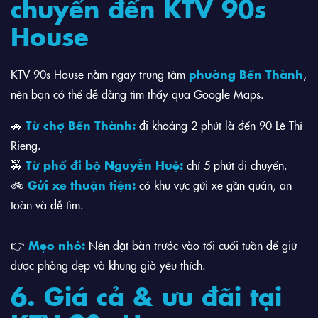
chuyển đến KTV 90s
House
KTV 90s House nằm ngay trung tâm
phường Bến Thành
,
nên bạn có thể dễ dàng tìm thấy qua Google Maps.
🚗
Từ chợ Bến Thành:
đi khoảng 2 phút là đến 90 Lê Thị
Rieng.
🚕
Từ phố đi bộ Nguyễn Huệ:
chỉ 5 phút di chuyển.
🚲
Gửi xe thuận tiện:
có khu vực gửi xe gần quán, an
toàn và dễ tìm.
👉
Mẹo nhỏ:
Nên đặt bàn trước vào tối cuối tuần để giữ
được phòng đẹp và khung giờ yêu thích.
6. Giá cả & ưu đãi tại