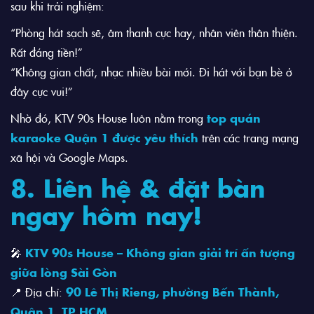
sau khi trải nghiệm:
“Phòng hát sạch sẽ, âm thanh cực hay, nhân viên thân thiện.
Rất đáng tiền!”
“Không gian chất, nhạc nhiều bài mới. Đi hát với bạn bè ở
đây cực vui!”
Nhờ đó, KTV 90s House luôn nằm trong
top quán
karaoke Quận 1 được yêu thích
trên các trang mạng
xã hội và Google Maps.
8. Liên hệ & đặt bàn
ngay hôm nay!
🎤
KTV 90s House – Không gian giải trí ấn tượng
giữa lòng Sài Gòn
📍 Địa chỉ:
90 Lê Thị Rieng, phường Bến Thành,
Quận 1, TP.HCM