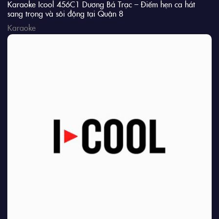
Karaoke Icool 456C1 Dương Bá Trạc – Điểm hẹn ca hát
sang trọng và sôi động tại Quận 8
Karaoke