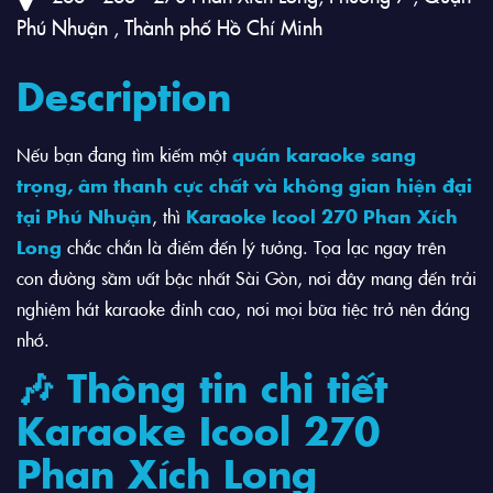
Phú Nhuận , Thành phố Hồ Chí Minh
Description
Nếu bạn đang tìm kiếm một
quán karaoke sang
trọng, âm thanh cực chất và không gian hiện đại
tại Phú Nhuận
, thì
Karaoke Icool 270 Phan Xích
Long
chắc chắn là điểm đến lý tưởng. Tọa lạc ngay trên
con đường sầm uất bậc nhất Sài Gòn, nơi đây mang đến trải
nghiệm hát karaoke đỉnh cao, nơi mọi bữa tiệc trở nên đáng
nhớ.
🎶 Thông tin chi tiết
Karaoke Icool 270
Phan Xích Long