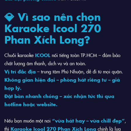
💎 Vì sao nên chọn
Karaoke Icool 270
Phan Xích Long?
Chuỗi karaoke
ICOOL
nổi tiếng toàn TP.HCM – đảm bảo
chất lượng âm thanh, dịch vụ và an toàn.
Vị trí đắc địa
– trung tâm Phú Nhuận, dễ đi từ mọi quận.
Không gian hiện đại – phòng hát riêng tư – giá
hợp lý.
Đặt bàn nhanh chóng – xác nhận tức thì qua
hotline hoặc website.
Nếu bạn muốn một nơi
“vừa hát hay – vừa chill đẹp”
,
thì
Karaoke Icool 270 Phan Xích Long
chính là lựa