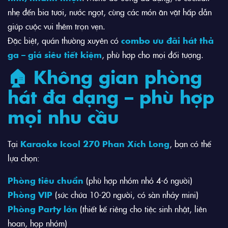
nhẹ đến bia tươi, nước ngọt, cùng các món ăn vặt hấp dẫn
giúp cuộc vui thêm trọn vẹn.
Đặc biệt, quán thường xuyên có
combo ưu đãi hát thả
ga – giá siêu tiết kiệm
, phù hợp cho mọi đối tượng.
🏠 Không gian phòng
hát đa dạng – phù hợp
mọi nhu cầu
Tại
Karaoke Icool 270 Phan Xích Long
, bạn có thể
lựa chọn:
Phòng tiêu chuẩn
(phù hợp nhóm nhỏ 4-6 người)
Phòng VIP
(sức chứa 10-20 người, có sàn nhảy mini)
Phòng Party lớn
(thiết kế riêng cho tiệc sinh nhật, liên
hoan, họp nhóm)