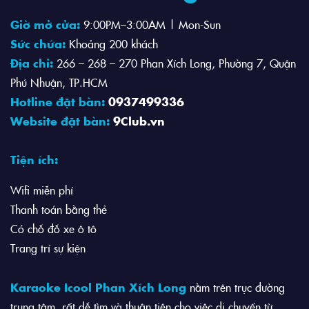
Giờ mở cửa:
9:00PM–3:00AM | Mon-Sun
Sức chứa:
Khoảng 200 khách
Địa chỉ:
266 – 268 – 270 Phan Xích Long, Phường 7, Quận
Phú Nhuận, TP.HCM
Hotline đặt bàn:
0937499336
Website đặt bàn:
9Club.vn
Tiện ích:
Wifi miễn phí
Thanh toán bằng thẻ
Có chỗ đỗ xe ô tô
Trang trí sự kiện
Karaoke Icool Phan Xích Long
nằm trên trục đường
trung tâm, rất dễ tìm và thuận tiện cho việc di chuyển từ