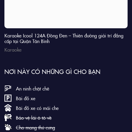
Karaoke Icool 124A Đồng Đen – Thiên đường giải trí đẳng
cấp tại Quận Tân Bình
Karaoke
NƠI NÀY CÓ NHỮNG GÌ CHO BẠN
An ninh chặt chẽ
Bãi đỗ xe
Bãi đỗ xe có mái che
Bảo vệ lái ô tô về
Cho mang thú cưng