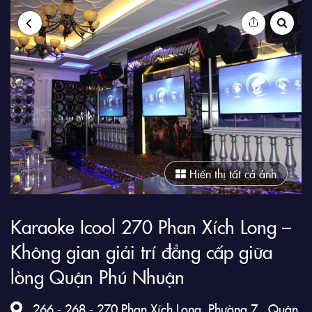
9Club
Hiển thị tất cả ảnh
Karaoke Icool 270 Phan Xích Long –
Không gian giải trí đẳng cấp giữa
lòng Quận Phú Nhuận
266 - 268 - 270 Phan Xích Long, Phường 7 , Quận