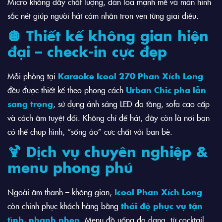
Micro không dây chất lượng, dàn loa mạnh mẽ và màn hình
sắc nét giúp người hát cảm nhận trọn vẹn từng giai điệu.
🪩 Thiết kế không gian hiện
đại – check-in cực đẹp
Mỗi phòng tại
Karaoke Icool 270 Phan Xích Long
đều được thiết kế theo phong cách
Urban Chic pha lẫn
sang trọng
, sử dụng ánh sáng LED đa tầng, sofa cao cấp
và cách âm tuyệt đối. Không chỉ để hát, đây còn là nơi bạn
có thể chụp hình, “sống ảo” cực chất với bạn bè.
🍹 Dịch vụ chuyên nghiệp &
menu phong phú
Ngoài âm thanh – không gian,
Icool Phan Xích Long
còn chinh phục khách hàng bằng
thái độ phục vụ tận
tình, nhanh nhẹn
. Menu đồ uống đa dạng, từ cocktail