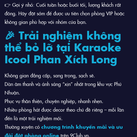
👉 Gợi ý nhỏ: Cuối tuần hoặc buổi tối, lượng khách rất
đông. Hãy đặt sớm để được ưu tiên chọn phòng VIP hoặc
không gian phù hợp với nhóm của bạn.
🎉 Trải nghiệm không
thể bỏ lỡ tại Karaoke
Icool Phan Xích Long
Không gian đẳng cấp, sang trọng, sạch sẽ.
Dàn âm thanh và ánh sáng “xịn” nhất trong khu vực Phú
Nhuận.
Phục vụ thân thiện, chuyên nghiệp, nhanh nhẹn.
Nhiều phòng hát được decor theo chủ đề riêng – mỗi lần
đến là một trải nghiệm mới.
Thường xuyên có
chương trình khuyến mãi và ưu
đãi đặt phòng online
trên
9Club.vn
.