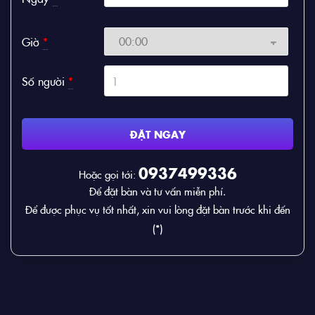
Giờ
*
Số người
*
ĐẶT NGAY
0937499336
Hoặc gọi tới:
Để đặt bàn và tư vấn miễn phí.
Để được phục vụ tốt nhất, xin vui lòng đặt bàn trước khi đến
(*)