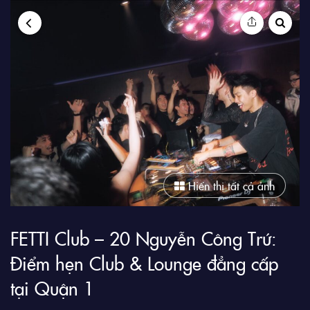
9Club
Hiển thị tất cả ảnh
FETTI Club – 20 Nguyễn Công Trứ:
Điểm hẹn Club & Lounge đẳng cấp
tại Quận 1