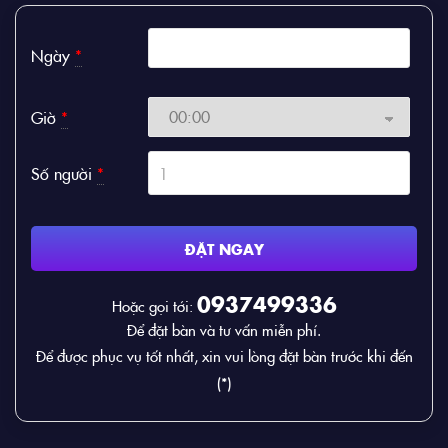
Ngày
*
Giờ
*
Số người
*
ĐẶT NGAY
0937499336
Hoặc gọi tới:
Để đặt bàn và tư vấn miễn phí.
Để được phục vụ tốt nhất, xin vui lòng đặt bàn trước khi đến
(*)