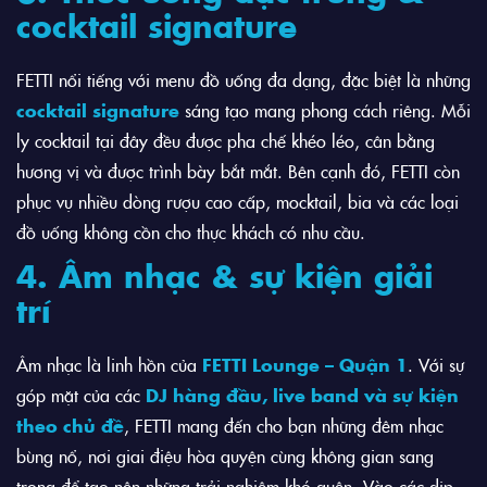
cocktail signature
FETTI nổi tiếng với menu đồ uống đa dạng, đặc biệt là những
cocktail signature
sáng tạo mang phong cách riêng. Mỗi
ly cocktail tại đây đều được pha chế khéo léo, cân bằng
hương vị và được trình bày bắt mắt. Bên cạnh đó, FETTI còn
phục vụ nhiều dòng rượu cao cấp, mocktail, bia và các loại
đồ uống không cồn cho thực khách có nhu cầu.
4. Âm nhạc & sự kiện giải
trí
Âm nhạc là linh hồn của
FETTI Lounge – Quận 1
. Với sự
góp mặt của các
DJ hàng đầu, live band và sự kiện
theo chủ đề
, FETTI mang đến cho bạn những đêm nhạc
bùng nổ, nơi giai điệu hòa quyện cùng không gian sang
trọng để tạo nên những trải nghiệm khó quên. Vào các dịp