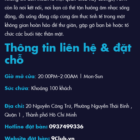
còn là nơi kết nối, nơi bạn có thể tận hưởng âm nhạc sống
động, đồ uống đẳng cấp cùng ẩm thực tinh tế trong một
không gian hoàn hảo để thư giãn, gặp gỡ bạn bè hoặc tổ
chức các buổi tiệc thân mật.
Thông tin liên hệ & đặt
chỗ
Giờ mở cửa
: 20:00PM–2:00AM | Mon-Sun
Sức chứa
: Khoảng 100 khách
Địa chỉ:
20 Nguyễn Công Trứ, Phường Nguyễn Thái Bình ,
Quận 1 , Thành phố Hồ Chí Minh
Hotline đặt bàn:
0937499336
Website đặt bàn:
9Club.vn