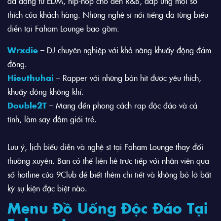
đa dạng từ EDM, hip-hop cho đến R&B, đáp ứng mọi sở
thích của khách hàng. Những nghệ sĩ nổi tiếng đã từng biểu
diễn tại Faham Lounge bao gồm:
Wrxdie
– DJ chuyên nghiệp với khả năng khuấy động đám
đông.
Hieuthuhai
– Rapper với những bản hit được yêu thích,
khuấy động không khí.
Double2T
– Mang đến phong cách rap độc đáo và cá
tính, làm say đắm giới trẻ.
Lưu ý, lịch biểu diễn và nghệ sĩ tại Faham Lounge thay đổi
thường xuyên. Bạn có thể liên hệ trực tiếp với nhân viên qua
số hotline của 9Club để biết thêm chi tiết và không bỏ lỡ bất
kỳ sự kiện đặc biệt nào.
Menu Đồ Uống Độc Đáo Tại