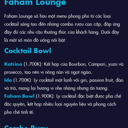
Faham Lounge
Faham Lounge sở hữu một menu phong phú từ các loại
cocktail sáng tạo đến những combo rượu cao cấp, đáp ứng
đầy đủ các nhu cầu thưởng thức của khách hàng. Dưới đây
là một số món đồ uống nổi bật:
Cocktail Bowl
Katrina
(1.700K): Kết hợp của Bourbon, Campari, yuzu và
prosecco, tạo nên vị nồng nàn và ngọt ngào.
Ida
(1.700K): Ly cocktail mát lạnh với gin, passion fruit, đào
và trà, mang lại hương vị nhẹ nhàng nhưng ấn tượng.
Faham Bowl
(1.900K): Ly cocktail đặc biệt được pha chế
độc quyền, kết hợp nhiều loại nguyên liệu và phong cách
pha chế tinh tế.
Combo Rượu