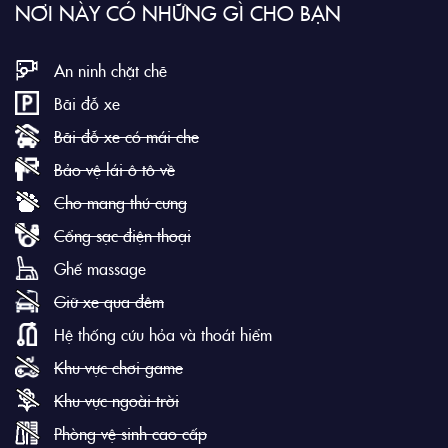
NƠI NÀY CÓ NHỮNG GÌ CHO BẠN
An ninh chặt chẽ
Bãi đỗ xe
Bãi đỗ xe có mái che
Bảo vệ lái ô tô về
Cho mang thú cưng
Cổng sạc điện thoại
Ghế massage
Giữ xe qua đêm
Hệ thống cứu hỏa và thoát hiểm
Khu vực chơi game
Khu vực ngoài trời
Phòng vệ sinh cao cấp