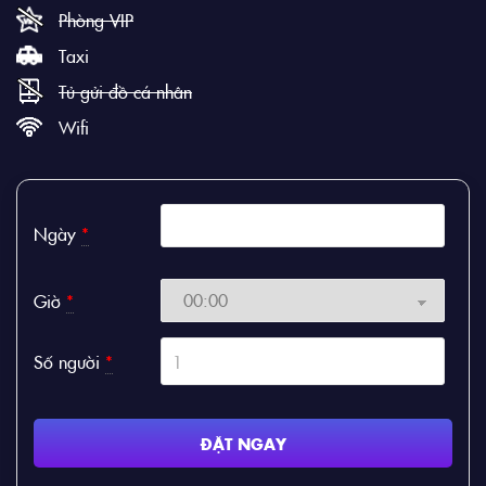
Phòng VIP
Taxi
Tủ gửi đồ cá nhân
Wifi
Ngày
*
Giờ
*
Số người
*
ĐẶT NGAY