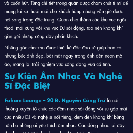
và cuốn hút. Từng chi tiết trong quán được chăm chút tỉ mỉ để
mang lại sự thoải mái cho khách hàng nhưng vẫn giữ được
nét sang trọng đặc trưng. Quán chia thành các khu vực ngồi
thoải mái cùng với khu vực DJ sôi động, tạo nên không khí
gần gũi nhưng cũng đầy phấn khích.
Những góc check-in được thiết kế độc đáo sẽ giúp bạn có
những bức ảnh đẹp, bắt mắt ngay trong ánh đèn neon mờ
ảo, mang lại trải nghiệm vừa sống động vừa cá tính.
Sự Kiện Âm Nhạc Và Nghệ
Sĩ Đặc Biệt
Faham Lounge – 20 Đ. Nguyễn Công Trứ
là nơi
thường xuyên tổ chức các đêm nhạc sôi động với sự góp mặt
của nhiều DJ và nghệ sĩ nổi tiếng, đem đến không khí bùng
nổ cho những ai yêu thích âm nhạc. Các dòng nhạc tại đây