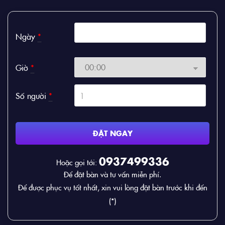
Ngày
*
Giờ
*
Số người
*
ĐẶT NGAY
0937499336
Hoặc gọi tới:
Để đặt bàn và tư vấn miễn phí.
Để được phục vụ tốt nhất, xin vui lòng đặt bàn trước khi đến
(*)