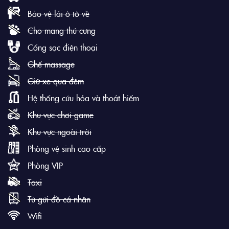
Bảo vệ lái ô tô về
Cho mang thú cưng
Cổng sạc điện thoại
Ghế massage
Giữ xe qua đêm
Hệ thống cứu hỏa và thoát hiểm
Khu vực chơi game
Khu vực ngoài trời
Phòng vệ sinh cao cấp
Phòng VIP
Taxi
Tủ gửi đồ cá nhân
Wifi