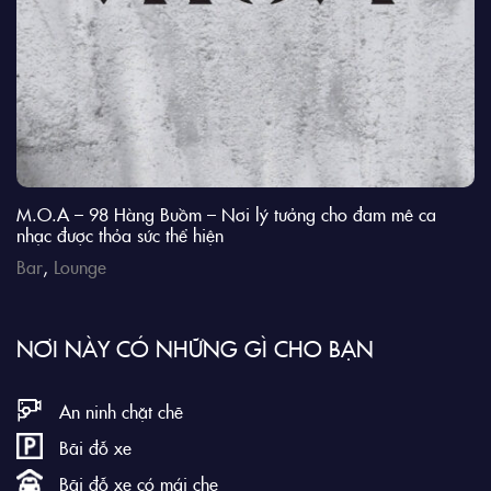
M.O.A – 98 Hàng Buồm – Nơi lý tưởng cho đam mê ca
nhạc được thỏa sức thể hiện
Bar
,
Lounge
NƠI NÀY CÓ NHỮNG GÌ CHO BẠN
An ninh chặt chẽ
Bãi đỗ xe
Bãi đỗ xe có mái che