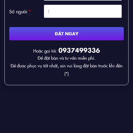
Số người
*
ĐẶT NGAY
0937499336
Hoặc gọi tới:
Để đặt bàn và tư vấn miễn phí.
Để được phục vụ tốt nhất, xin vui lòng đặt bàn trước khi đến
(*)