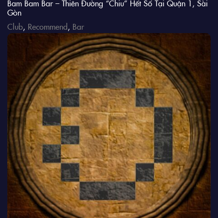
Bam Bam Bar – Thiên Đường “Chiu” Hết Số Tại Quận 1, Sài
Gòn
Club
,
Recommend
,
Bar