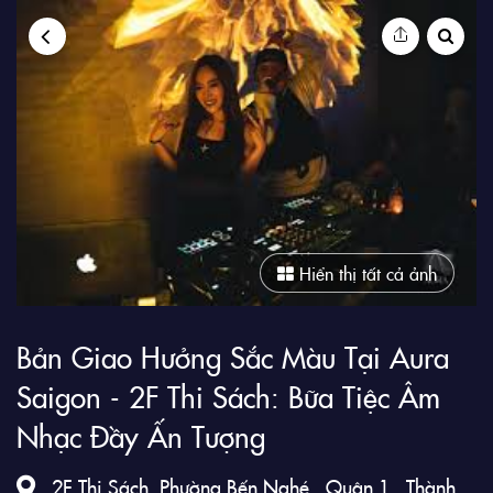
9Club
Hiển thị tất cả ảnh
Bản Giao Hưởng Sắc Màu Tại Aura
Saigon - 2F Thi Sách: Bữa Tiệc Âm
Nhạc Đầy Ấn Tượng
2F Thi Sách, Phường Bến Nghé , Quận 1 , Thành