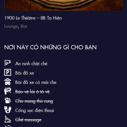
1900 Le Théâtre – 8B Tạ Hiện
Lounge
,
Bar
NƠI NÀY CÓ NHỮNG GÌ CHO BẠN
An ninh chặt chẽ
Bãi đỗ xe
Bãi đỗ xe có mái che
Bảo vệ lái ô tô về
Cho mang thú cưng
Cổng sạc điện thoại
Ghế massage