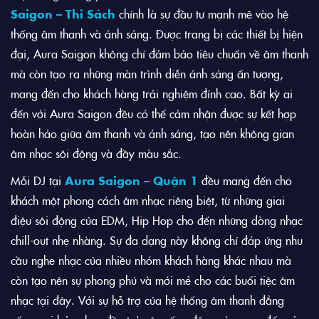
Saigon – Thi Sách
chính là sự đầu tư mạnh mẽ vào hệ
thống âm thanh và ánh sáng. Được trang bị các thiết bị hiện
đại, Aura Saigon không chỉ đảm bảo tiêu chuẩn về âm thanh
mà còn tạo ra những màn trình diễn ánh sáng ấn tượng,
mang đến cho khách hàng trải nghiệm đỉnh cao. Bất kỳ ai
đến với Aura Saigon đều có thể cảm nhận được sự kết hợp
hoàn hảo giữa âm thanh và ánh sáng, tạo nên không gian
âm nhạc sôi động và đầy màu sắc.
Mỗi DJ tại
Aura Saigon – Quận 1
đều mang đến cho
khách một phong cách âm nhạc riêng biệt, từ những giai
điệu sôi động của EDM, Hip Hop cho đến những dòng nhạc
chill-out nhẹ nhàng. Sự đa dạng này không chỉ đáp ứng nhu
cầu nghe nhạc của nhiều nhóm khách hàng khác nhau mà
còn tạo nên sự phong phú và mới mẻ cho các buổi tiệc âm
nhạc tại đây. Với sự hỗ trợ của hệ thống âm thanh đẳng